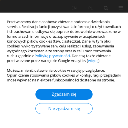
EN
PL
Przetwarzamy dane osobowe zbierane podczas odwiedzania
serwisu. Realizacja funkcji pozyskiwania informacji o użytkownikach
i ich zachowaniu odbywa się poprzez dobrowolnie wprowadzone w
formularzach informacje oraz zapisywanie w urządzeniach
końcowych plików cookies (tzw. ciasteczka). Dane, w tym pliki
cookies, wykorzystywane są w celu realizacji usług, zapewnienia
wygodnego korzystania ze strony oraz w celu monitorowania
ruchu zgodnie z
Polityką prywatności
. Dane są także zbierane i
Autor
Justyna Specylak-
przetwarzane przez narzędzie Google Analytics (
więcej
).
Skrzypecka
Możesz zmienić ustawienia cookies w swojej przeglądarce.
Ograniczenie stosowania plików cookies w konfiguracji przeglądarki
może wpłynąć na niektóre funkcjonalności dostępne na stronie.
Analiza narzędzi i zasobów informacyjnych w
Zgadzam się
zakresie dokumentowania złóż surowców
skalnych w województwie dolnośląskim
Nie zgadzam się
Jan Blachowski
,
Justyna Górniak-Zimroz
,
Katarzyna Pactwa
,
Justyna
Specylak-Skrzypecka
,
Grażyna Ślusarczyk
Mining Science 2010;130(Special Issue 37):31-40