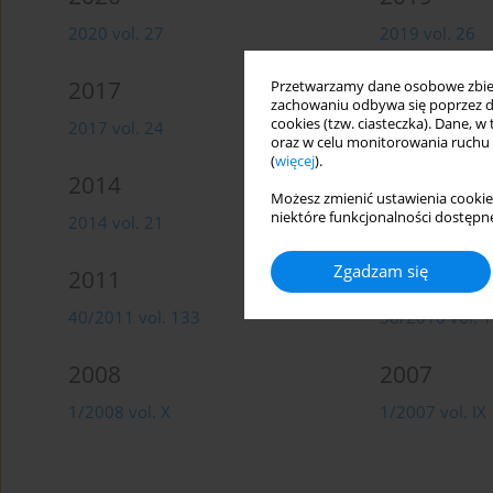
2020 vol. 27
2019 vol. 26
2017
2016
Przetwarzamy dane osobowe zbiera
zachowaniu odbywa się poprzez d
cookies (tzw. ciasteczka). Dane, w
2017 vol. 24
2016 vol. 23
oraz w celu monitorowania ruchu
(
więcej
).
2014
2013
Możesz zmienić ustawienia cookie
niektóre funkcjonalności dostępne
2014 vol. 21
2013 vol. 20
Zgadzam się
2011
2010
40/2011 vol. 133
38/2010 vol. 
2008
2007
1/2008 vol. X
1/2007 vol. IX