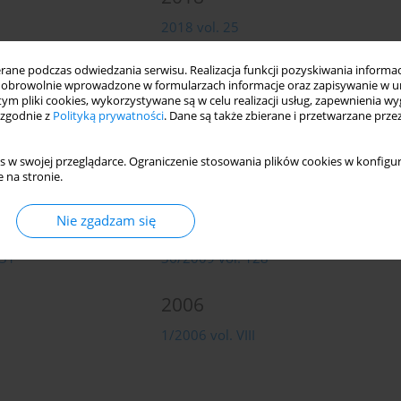
2018 vol. 25
2015
ne podczas odwiedzania serwisu. Realizacja funkcji pozyskiwania informacj
obrowolnie wprowadzone w formularzach informacje oraz zapisywanie w u
 tym pliki cookies, wykorzystywane są w celu realizacji usług, zapewnienia 
2015 vol. 22
 zgodnie z
Polityką prywatności
. Dane są także zbierane i przetwarzane prze
2012
s w swojej przeglądarce. Ograniczenie stosowania plików cookies w konfigur
 na stronie.
42/2012 vol. 135
Nie zgadzam się
2009
131
36/2009 vol. 128
2006
1/2006 vol. VIII