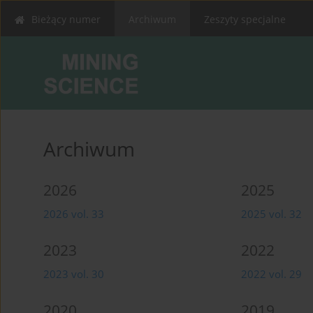
Bieżący numer
Archiwum
Zeszyty specjalne
Archiwum
2026
2025
2026 vol. 33
2025 vol. 32
2023
2022
2023 vol. 30
2022 vol. 29
2020
2019