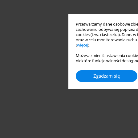
Przetwarzamy dane osobowe zbiera
zachowaniu odbywa się poprzez d
cookies (tzw. ciasteczka). Dane, w
oraz w celu monitorowania ruchu
(
więcej
).
Możesz zmienić ustawienia cookie
niektóre funkcjonalności dostępne
Zgadzam się