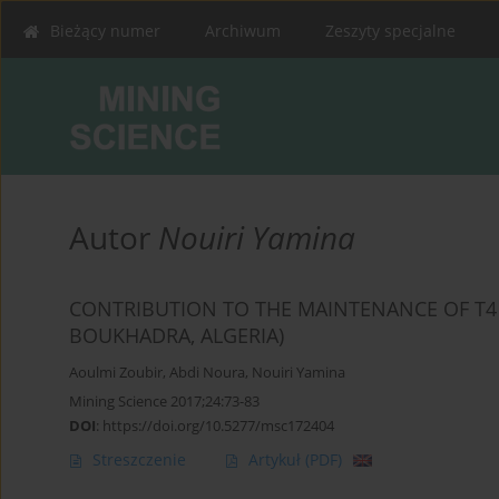
Bieżący numer
Archiwum
Zeszyty specjalne
Autor
Nouiri Yamina
CONTRIBUTION TO THE MAINTENANCE OF T4 
BOUKHADRA, ALGERIA)
Aoulmi Zoubir
,
Abdi Noura
,
Nouiri Yamina
Mining Science 2017;24:73-83
DOI
:
https://doi.org/10.5277/msc172404
Streszczenie
Artykuł
(PDF)