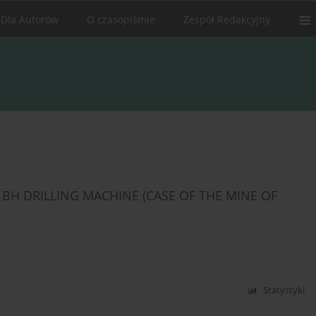
Dla Autorów
O czasopiśmie
Zespół Redakcyjny
BH DRILLING MACHINE (CASE OF THE MINE OF
Statystyki