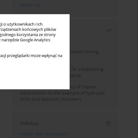
i o użytkownikach i ich
Najczęściej czytane
rządzeniach końcowych plików
wygodnego korzystania ze strony
z narzędzie Google Analytics
Miesiąc
Rok
Methodology for underground mining
acji przeglądarki może wpłynąć na
method selection
New theoretical method for establishing
indentation rolling resistance
Evaluation of the efficiency of impact
mechanisms on the example of hydraulic
drills and hydraulic hammers
Indeksy
Indeks słów kluczowych