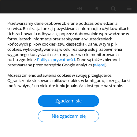
EN
PL
Przetwarzamy dane osobowe zbierane podczas odwiedzania
serwisu. Realizacja funkcji pozyskiwania informacji o użytkownikach
i ich zachowaniu odbywa się poprzez dobrowolnie wprowadzone w
formularzach informacje oraz zapisywanie w urządzeniach
końcowych plików cookies (tzw. ciasteczka). Dane, w tym pliki
cookies, wykorzystywane są w celu realizacji usług, zapewnienia
wygodnego korzystania ze strony oraz w celu monitorowania
ruchu zgodnie z
Polityką prywatności
. Dane są także zbierane i
Słowo kluczowe
górnictwo
przetwarzane przez narzędzie Google Analytics (
więcej
).
surowców skalnych
Możesz zmienić ustawienia cookies w swojej przeglądarce.
Ograniczenie stosowania plików cookies w konfiguracji przeglądarki
może wpłynąć na niektóre funkcjonalności dostępne na stronie.
Transport taśmowy w górnictwie surowców
Zgadzam się
skalnych - eksploatacja taśm przenośnikowych
Monika Hardygóra
,
Dariusz Woźniak
Nie zgadzam się
Mining Science 2011;132(Special Issue 39):111-121
Statystyki