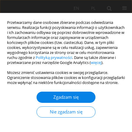
EN
PL
Przetwarzamy dane osobowe zbierane podczas odwiedzania
serwisu. Realizacja funkcji pozyskiwania informacji o użytkownikach
i ich zachowaniu odbywa się poprzez dobrowolnie wprowadzone w
formularzach informacje oraz zapisywanie w urządzeniach
końcowych plików cookies (tzw. ciasteczka). Dane, w tym pliki
cookies, wykorzystywane są w celu realizacji usług, zapewnienia
wygodnego korzystania ze strony oraz w celu monitorowania
ruchu zgodnie z
Polityką prywatności
. Dane są także zbierane i
Słowo kluczowe
materiały
przetwarzane przez narzędzie Google Analytics (
więcej
).
wybuchowe
Możesz zmienić ustawienia cookies w swojej przeglądarce.
Ograniczenie stosowania plików cookies w konfiguracji przeglądarki
może wpłynąć na niektóre funkcjonalności dostępne na stronie.
ZASTOSOWANIE METODY TAGUCHI W
Zgadzam się
BADANIACH EFEKTÓW ROBÓT STRZAŁOWYCH
Arkadiusz Grześkowiak
,
Sławomir Patla
,
Kamil Rogosz
Nie zgadzam się
Mining Science 2015;22(Special Issue 1):61-73
Statystyki