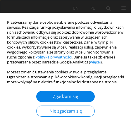
EN
PL
Przetwarzamy dane osobowe zbierane podczas odwiedzania
serwisu. Realizacja funkcji pozyskiwania informacji o użytkownikach
i ich zachowaniu odbywa się poprzez dobrowolnie wprowadzone w
formularzach informacje oraz zapisywanie w urządzeniach
końcowych plików cookies (tzw. ciasteczka). Dane, w tym pliki
cookies, wykorzystywane są w celu realizacji usług, zapewnienia
wygodnego korzystania ze strony oraz w celu monitorowania
ruchu zgodnie z
Polityką prywatności
. Dane są także zbierane i
Słowo kluczowe
szyby
przetwarzane przez narzędzie Google Analytics (
więcej
).
zmiennośrednicowe
Możesz zmienić ustawienia cookies w swojej przeglądarce.
Ograniczenie stosowania plików cookies w konfiguracji przeglądarki
może wpłynąć na niektóre funkcjonalności dostępne na stronie.
DOBÓR ŚREDNICY SZYBU
Zgadzam się
DWUPRZEDZIAŁOWEGO Z UWAGI NA
UWARUNKOWANIA WENTYLACYJNE
Nie zgadzam się
Franciszek Rosiek
,
Marek Sikora
,
Jacek Urbański
Mining Science 2008;X(1):121-132
Statystyki