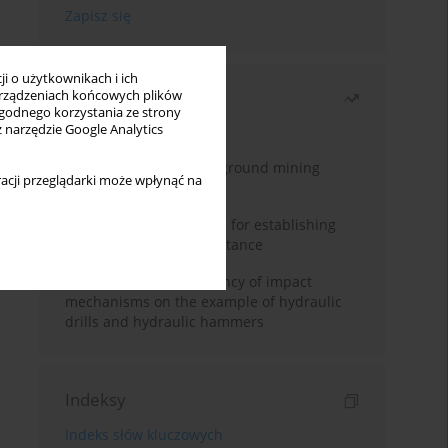
i o użytkownikach i ich
Najczęściej czytane
rządzeniach końcowych plików
wygodnego korzystania ze strony
z narzędzie Google Analytics
Miesiąc
Rok
Methodology for underground mining
acji przeglądarki może wpłynąć na
method selection
New theoretical method for establishing
indentation rolling resistance
Evaluation of the efficiency of impact
mechanisms on the example of hydraulic
drills and hydraulic hammers
Indeksy
Indeks słów kluczowych