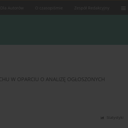
Dla Autorów
O czasopiśmie
Zespół Redakcyjny
UCHU W OPARCIU O ANALIZĘ OGŁOSZONYCH
Statystyki