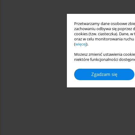
Przetwarzamy dane osobowe zbiera
zachowaniu odbywa się poprzez d
cookies (tzw. ciasteczka). Dane, w
oraz w celu monitorowania ruchu
(
więcej
).
Możesz zmienić ustawienia cookie
niektóre funkcjonalności dostępne
Zgadzam się