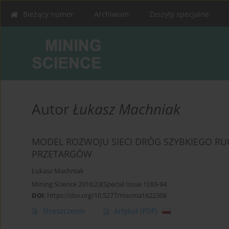
Bieżący numer
Archiwum
Zeszyty specjalne
Autor
Łukasz Machniak
MODEL ROZWOJU SIECI DRÓG SZYBKIEGO R
PRZETARGÓW
Łukasz Machniak
Mining Science 2016;23(Special Issue 1):83-94
DOI
:
https://doi.org/10.5277/mscma1622308
Streszczenie
Artykuł
(PDF)