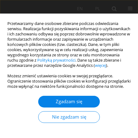
EN
PL
Przetwarzamy dane osobowe zbierane podczas odwiedzania
serwisu. Realizacja funkcji pozyskiwania informacji o użytkownikach
i ich zachowaniu odbywa się poprzez dobrowolnie wprowadzone w
formularzach informacje oraz zapisywanie w urządzeniach
końcowych plików cookies (tzw. ciasteczka). Dane, w tym pliki
cookies, wykorzystywane są w celu realizacji usług, zapewnienia
wygodnego korzystania ze strony oraz w celu monitorowania
ruchu zgodnie z
Polityką prywatności
. Dane są także zbierane i
Autor
Anna Gogolewska
przetwarzane przez narzędzie Google Analytics (
więcej
).
Możesz zmienić ustawienia cookies w swojej przeglądarce.
Group winning blasting as a measure to mitigate
Ograniczenie stosowania plików cookies w konfiguracji przeglądarki
może wpłynąć na niektóre funkcjonalności dostępne na stronie.
seismic hazard in a deep copper ore mine, SW
Poland
Zgadzam się
Anna Barbara Gogolewska
,
Małgorzata Maria Kowalczyk
Mining Science 2020;27:155-164
Nie zgadzam się
DOI
:
https://doi.org/10.37190/msc202711
Statystyki
Streszczenie
Artykuł
(PDF)