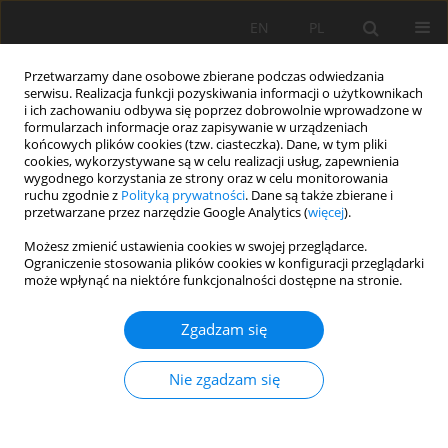
EN
PL
Przetwarzamy dane osobowe zbierane podczas odwiedzania
serwisu. Realizacja funkcji pozyskiwania informacji o użytkownikach
i ich zachowaniu odbywa się poprzez dobrowolnie wprowadzone w
formularzach informacje oraz zapisywanie w urządzeniach
końcowych plików cookies (tzw. ciasteczka). Dane, w tym pliki
cookies, wykorzystywane są w celu realizacji usług, zapewnienia
wygodnego korzystania ze strony oraz w celu monitorowania
ruchu zgodnie z
Polityką prywatności
. Dane są także zbierane i
Autor
Bartosz Polnik
przetwarzane przez narzędzie Google Analytics (
więcej
).
Możesz zmienić ustawienia cookies w swojej przeglądarce.
Ograniczenie stosowania plików cookies w konfiguracji przeglądarki
An innovative person detection system based on
może wpłynąć na niektóre funkcjonalności dostępne na stronie.
thermal imaging cameras dedicate for
underground belt conveyors
Zgadzam się
Fabian Uth
,
Bartosz Polnik
,
Wojciech Kurpiel
,
Ralph Baltes
,
Peter
Kriegsch
,
Elisabeth Clausen
Nie zgadzam się
Mining Science 2019;26:263-276
DOI
:
https://doi.org/10.37190/msc192618
Statystyki