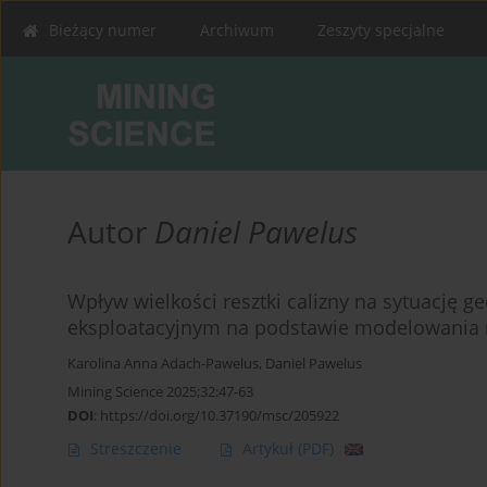
Bieżący numer
Archiwum
Zeszyty specjalne
Autor
Daniel Pawelus
Wpływ wielkości resztki calizny na sytuację 
eksploatacyjnym na podstawie modelowania
Karolina Anna Adach-Pawelus
,
Daniel Pawelus
Mining Science 2025;32:47-63
DOI
:
https://doi.org/10.37190/msc/205922
Streszczenie
Artykuł
(PDF)