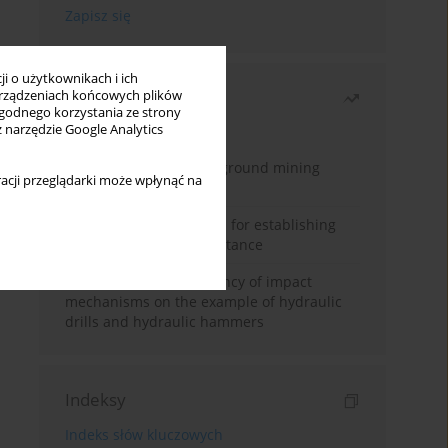
i o użytkownikach i ich
Najczęściej czytane
rządzeniach końcowych plików
wygodnego korzystania ze strony
z narzędzie Google Analytics
Miesiąc
Rok
Methodology for underground mining
acji przeglądarki może wpłynąć na
method selection
New theoretical method for establishing
indentation rolling resistance
Evaluation of the efficiency of impact
mechanisms on the example of hydraulic
drills and hydraulic hammers
Indeksy
Indeks słów kluczowych