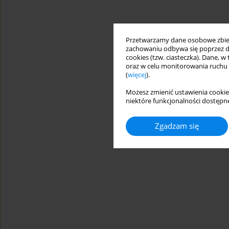
Przetwarzamy dane osobowe zbiera
zachowaniu odbywa się poprzez d
cookies (tzw. ciasteczka). Dane, w
oraz w celu monitorowania ruchu
(
więcej
).
Możesz zmienić ustawienia cookie
niektóre funkcjonalności dostępne
Zgadzam się