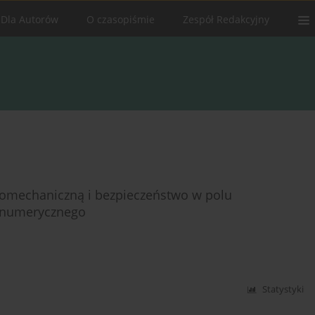
Dla Autorów
O czasopiśmie
Zespół Redakcyjny
geomechaniczną i bezpieczeństwo w polu
 numerycznego
Statystyki