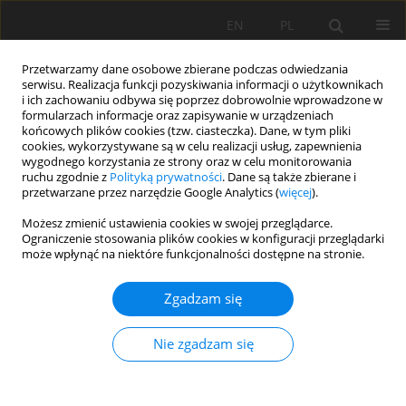
EN
PL
Przetwarzamy dane osobowe zbierane podczas odwiedzania
serwisu. Realizacja funkcji pozyskiwania informacji o użytkownikach
i ich zachowaniu odbywa się poprzez dobrowolnie wprowadzone w
formularzach informacje oraz zapisywanie w urządzeniach
końcowych plików cookies (tzw. ciasteczka). Dane, w tym pliki
cookies, wykorzystywane są w celu realizacji usług, zapewnienia
wygodnego korzystania ze strony oraz w celu monitorowania
ruchu zgodnie z
Polityką prywatności
. Dane są także zbierane i
Autor
Ewa Warchala
przetwarzane przez narzędzie Google Analytics (
więcej
).
Możesz zmienić ustawienia cookies w swojej przeglądarce.
An Analysis on the Effect of Crosscuts within
Ograniczenie stosowania plików cookies w konfiguracji przeglądarki
może wpłynąć na niektóre funkcjonalności dostępne na stronie.
Shaft Protective Pillars on Deformations of the
Surrounding Rock Mass Deformations
Zgadzam się
Ewa Warchala
,
Anna Szostak-Chrzanowski
Mining Science 2020;27:253-264
Nie zgadzam się
DOI
:
https://doi.org/10.37190/msc202717
Statystyki
Streszczenie
Artykuł
(PDF)