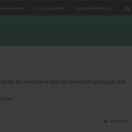
Dla Autorów
O czasopiśmie
Zespół Redakcyjny
ure as an innovative tool for pulverizing copper ore
 Oguma
Statystyki