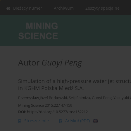
Bieżący numer
Archiwum
Zeszyty specjalne
Autor
Guoyi Peng
Simulation of a high-pressure water jet struct
in KGHM Polska Miedź S.A.
Przemysław Józef Borkowski
,
Seiji Shimizu
,
Guoyi Peng
,
Yasuyuki
Mining Science 2015;22:147-159
DOI
:
https://doi.org/10.5277/msc152212
Streszczenie
Artykuł
(PDF)