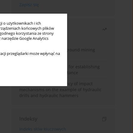
i o użytkownikach i ich
Najczęściej czytane
rządzeniach końcowych plików
wygodnego korzystania ze strony
z narzędzie Google Analytics
Miesiąc
Rok
Methodology for underground mining
acji przeglądarki może wpłynąć na
method selection
New theoretical method for establishing
indentation rolling resistance
Evaluation of the efficiency of impact
mechanisms on the example of hydraulic
drills and hydraulic hammers
Indeksy
Indeks słów kluczowych