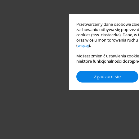
Przetwarzamy dane osobowe zbiera
zachowaniu odbywa się poprzez d
cookies (tzw. ciasteczka). Dane, w
oraz w celu monitorowania ruchu
(
więcej
).
Możesz zmienić ustawienia cookie
niektóre funkcjonalności dostępne
Zgadzam się