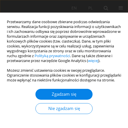
EN
PL
Przetwarzamy dane osobowe zbierane podczas odwiedzania
serwisu. Realizacja funkcji pozyskiwania informacji o użytkownikach
i ich zachowaniu odbywa się poprzez dobrowolnie wprowadzone w
formularzach informacje oraz zapisywanie w urządzeniach
końcowych plików cookies (tzw. ciasteczka). Dane, w tym pliki
cookies, wykorzystywane są w celu realizacji usług, zapewnienia
wygodnego korzystania ze strony oraz w celu monitorowania
ruchu zgodnie z
Polityką prywatności
. Dane są także zbierane i
Autor
Janusz Młynarczyk
przetwarzane przez narzędzie Google Analytics (
więcej
).
Możesz zmienić ustawienia cookies w swojej przeglądarce.
THE EVOLUTION OF MECHANIZED EXCAVATING
Ograniczenie stosowania plików cookies w konfiguracji przeglądarki
może wpłynąć na niektóre funkcjonalności dostępne na stronie.
SYSTEMS IN LGOM MINES CONDITIONS
Janusz Młynarczyk
,
Piotr Mertuszka
,
Leszek Ziętkowski
,
Maciej Bodlak
Zgadzam się
Mining Science 2015;22(Special Issue 2):93-104
DOI
:
https://doi.org/10.5277/ms150220
Nie zgadzam się
Statystyki
Streszczenie
Artykuł
(PDF)