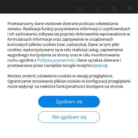
EN
PL
Przetwarzamy dane osobowe zbierane podczas odwiedzania
serwisu. Realizacja funkcji pozyskiwania informacji o użytkownikach
i ich zachowaniu odbywa się poprzez dobrowolnie wprowadzone w
formularzach informacje oraz zapisywanie w urządzeniach
końcowych plików cookies (tzw. ciasteczka). Dane, w tym pliki
cookies, wykorzystywane są w celu realizacji usług, zapewnienia
wygodnego korzystania ze strony oraz w celu monitorowania
ruchu zgodnie z
Polityką prywatności
. Dane są także zbierane i
Autor
Jinshu Liu
przetwarzane przez narzędzie Google Analytics (
więcej
).
Możesz zmienić ustawienia cookies w swojej przeglądarce.
Influence of pick layouts on the performance of
Ograniczenie stosowania plików cookies w konfiguracji przeglądarki
może wpłynąć na niektóre funkcjonalności dostępne na stronie.
bolter miner cutting head
Shuo Qiao
,
Ailun Wang
,
Zaizheng Liu
,
Yimin Xia
,
Jinshu Liu
Zgadzam się
Mining Science 2018;25:161-174
DOI
:
https://doi.org/10.5277/msc182511
Nie zgadzam się
Statystyki
Streszczenie
Artykuł
(PDF)