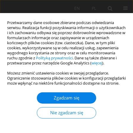
EN
PL
Przetwarzamy dane osobowe zbierane podczas odwiedzania
serwisu. Realizacja funkcji pozyskiwania informacji o użytkownikach
i ich zachowaniu odbywa się poprzez dobrowolnie wprowadzone w
formularzach informacje oraz zapisywanie w urządzeniach
końcowych plików cookies (tzw. ciasteczka). Dane, w tym pliki
cookies, wykorzystywane są w celu realizacji usług, zapewnienia
wygodnego korzystania ze strony oraz w celu monitorowania
ruchu zgodnie z
Polityką prywatności
. Dane są także zbierane i
Autor
Jiwei Zhao
przetwarzane przez narzędzie Google Analytics (
więcej
).
Możesz zmienić ustawienia cookies w swojej przeglądarce.
Ograniczenie stosowania plików cookies w konfiguracji przeglądarki
ACOUSTIC EMISSION CHARACTERISTICS OF DEEP
może wpłynąć na niektóre funkcjonalności dostępne na stronie.
GRANITE UNDER TRIAXIAL CYLIC LOADING AND
UNLOADING
Zgadzam się
Feng PEI
,
Yuezheng Zhang
,
Jiwei Zhao
,
Jingming Geng
Nie zgadzam się
Mining Science 2020;27:209-225
DOI
:
https://doi.org/10.37190/msc202715
Statystyki