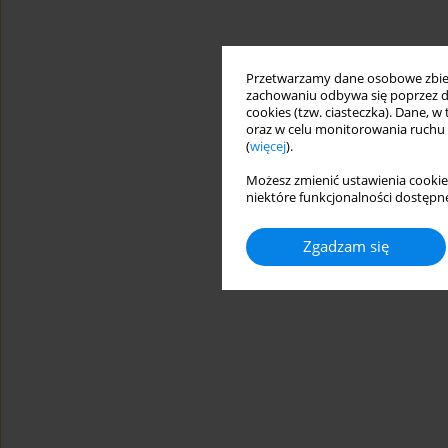
Przetwarzamy dane osobowe zbiera
zachowaniu odbywa się poprzez d
cookies (tzw. ciasteczka). Dane, w
oraz w celu monitorowania ruchu
(
więcej
).
Możesz zmienić ustawienia cookie
niektóre funkcjonalności dostępne
Zgadzam się