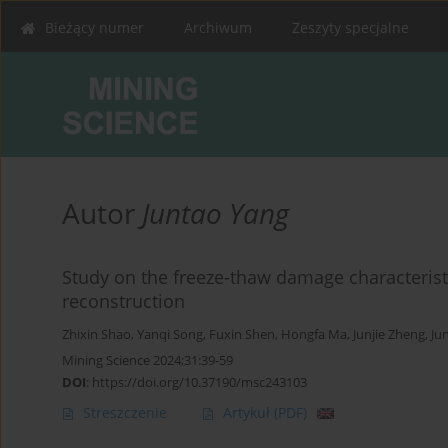
Bieżący numer
Archiwum
Zeszyty specjalne
Autor
Juntao Yang
Study on the freeze-thaw damage characterist
reconstruction
Zhixin Shao
,
Yanqi Song
,
Fuxin Shen
,
Hongfa Ma
,
Junjie Zheng
,
Ju
Mining Science 2024;31:39-59
DOI
:
https://doi.org/10.37190/msc243103
Streszczenie
Artykuł
(PDF)