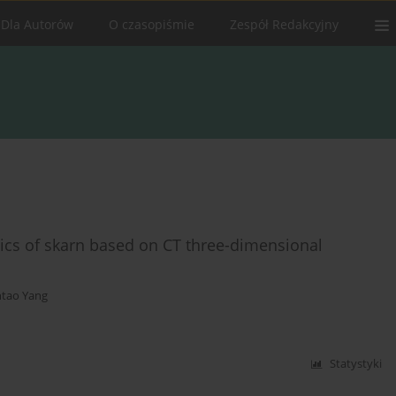
Dla Autorów
O czasopiśmie
Zespół Redakcyjny
ics of skarn based on CT three-dimensional
ntao Yang
Statystyki