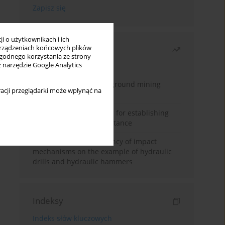
i o użytkownikach i ich
Najczęściej czytane
rządzeniach końcowych plików
wygodnego korzystania ze strony
z narzędzie Google Analytics
Miesiąc
Rok
Methodology for underground mining
acji przeglądarki może wpłynąć na
method selection
New theoretical method for establishing
indentation rolling resistance
Evaluation of the efficiency of impact
mechanisms on the example of hydraulic
drills and hydraulic hammers
Indeksy
Indeks słów kluczowych