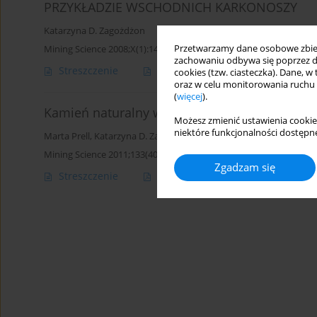
PRZYKŁADZIE WSCHODNICH KARKONOSZY
Katarzyna D. Zagożdżon
Przetwarzamy dane osobowe zbiera
Mining Science 2008;X(1):143-153
zachowaniu odbywa się poprzez d
Streszczenie
Artykuł
(PDF)
cookies (tzw. ciasteczka). Dane, w
oraz w celu monitorowania ruchu
(
więcej
).
Kamień naturalny w wybranych obiektach ko
Możesz zmienić ustawienia cookie
niektóre funkcjonalności dostępne
Marta Prell
,
Katarzyna D. Zagożdżon
Mining Science 2011;133(40):109-121
Zgadzam się
Streszczenie
Artykuł
(PDF)