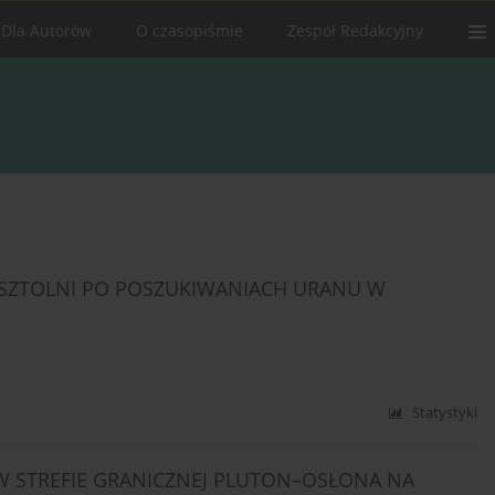
Dla Autorów
O czasopiśmie
Zespół Redakcyjny
SZTOLNI PO POSZUKIWANIACH URANU W
Statystyki
 STREFIE GRANICZNEJ PLUTON–OSŁONA NA