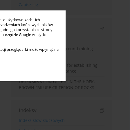
i o użytkownikach i ich
rządzeniach końcowych plików
Najczęściej czytane
wygodnego korzystania ze strony
z narzędzie Google Analytics
Miesiąc
Rok
Methodology for underground mining
acji przeglądarki może wpłynąć na
method selection
New theoretical method for establishing
indentation rolling resistance
DETERMINATION OF “mi” IN THE HOEK-
BROWN FAILURE CRITERION OF ROCKS
Indeksy
Indeks słów kluczowych