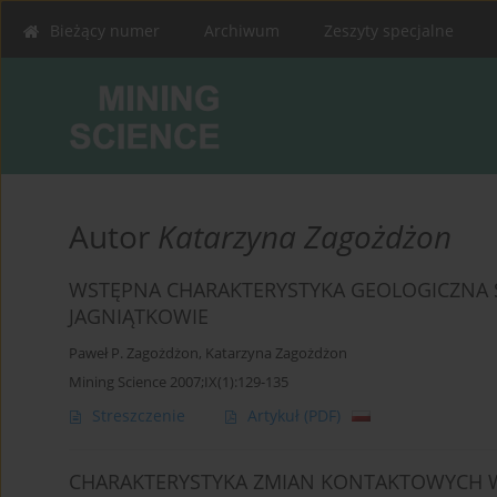
Bieżący numer
Archiwum
Zeszyty specjalne
Autor
Katarzyna Zagożdżon
WSTĘPNA CHARAKTERYSTYKA GEOLOGICZNA 
JAGNIĄTKOWIE
Paweł P. Zagożdżon
,
Katarzyna Zagożdżon
Mining Science 2007;IX(1):129-135
Streszczenie
Artykuł
(PDF)
CHARAKTERYSTYKA ZMIAN KONTAKTOWYCH W