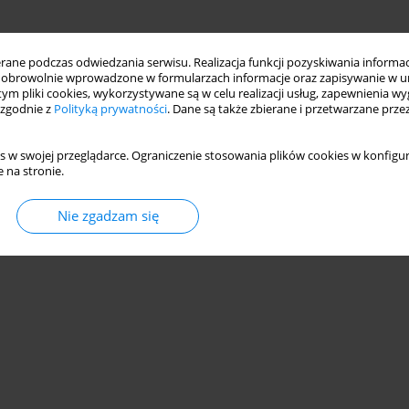
ne podczas odwiedzania serwisu. Realizacja funkcji pozyskiwania informacj
obrowolnie wprowadzone w formularzach informacje oraz zapisywanie w u
Statystyki
 tym pliki cookies, wykorzystywane są w celu realizacji usług, zapewnienia 
 zgodnie z
Polityką prywatności
. Dane są także zbierane i przetwarzane prze
mercyjnych Wrocławia
s w swojej przeglądarce. Ograniczenie stosowania plików cookies w konfigur
 na stronie.
Nie zgadzam się
Statystyki