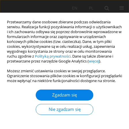
EN
PL
Przetwarzamy dane osobowe zbierane podczas odwiedzania
serwisu. Realizacja funkcji pozyskiwania informacji o użytkownikach
i ich zachowaniu odbywa się poprzez dobrowolnie wprowadzone w
formularzach informacje oraz zapisywanie w urządzeniach
końcowych plików cookies (tzw. ciasteczka). Dane, w tym pliki
cookies, wykorzystywane są w celu realizacji usług, zapewnienia
wygodnego korzystania ze strony oraz w celu monitorowania
ruchu zgodnie z
Polityką prywatności
. Dane są także zbierane i
Autor
Leszek Ziętkowski
przetwarzane przez narzędzie Google Analytics (
więcej
).
Możesz zmienić ustawienia cookies w swojej przeglądarce.
THE EVOLUTION OF MECHANIZED EXCAVATING
Ograniczenie stosowania plików cookies w konfiguracji przeglądarki
może wpłynąć na niektóre funkcjonalności dostępne na stronie.
SYSTEMS IN LGOM MINES CONDITIONS
Janusz Młynarczyk
,
Piotr Mertuszka
,
Leszek Ziętkowski
,
Maciej Bodlak
Zgadzam się
Mining Science 2015;22(Special Issue 2):93-104
DOI
:
https://doi.org/10.5277/ms150220
Nie zgadzam się
Statystyki
Streszczenie
Artykuł
(PDF)