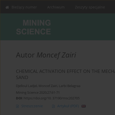
Bieżący numer
Archiwum
Zeszyty specjalne
Autor
Moncef Zairi
CHEMICAL ACTIVATION EFFECT ON THE MEC
SAND
Djelloul Ladjel
,
Moncef Zairi
,
Larbi Belagraa
Mining Science 2020;27:61-71
DOI
:
https://doi.org/10. 37190/msc202705
Streszczenie
Artykuł
(PDF)