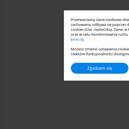
Przetwarzamy dane osobowe zbiera
zachowaniu odbywa się poprzez d
cookies (tzw. ciasteczka). Dane, w
oraz w celu monitorowania ruchu
(
więcej
).
Możesz zmienić ustawienia cookie
niektóre funkcjonalności dostępne
Zgadzam się