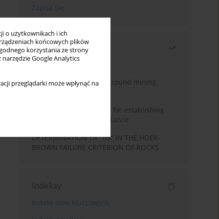
i o użytkownikach i ich
rządzeniach końcowych plików
Najczęściej czytane
wygodnego korzystania ze strony
z narzędzie Google Analytics
Miesiąc
Rok
Methodology for underground mining
acji przeglądarki może wpłynąć na
method selection
New theoretical method for establishing
indentation rolling resistance
DETERMINATION OF “mi” IN THE HOEK-
BROWN FAILURE CRITERION OF ROCKS
Indeksy
Indeks słów kluczowych