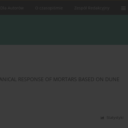
Dla Autorów
O czasopiśmie
Zespół Redakcyjny
HANICAL RESPONSE OF MORTARS BASED ON DUNE
Statystyki