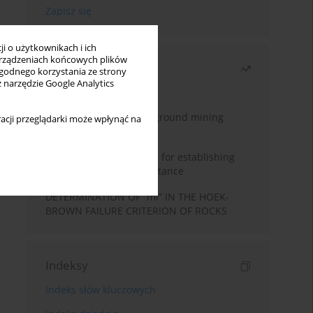
i o użytkownikach i ich
rządzeniach końcowych plików
Najczęściej czytane
wygodnego korzystania ze strony
z narzędzie Google Analytics
Miesiąc
Rok
Methodology for underground mining
acji przeglądarki może wpłynąć na
method selection
New theoretical method for establishing
indentation rolling resistance
DETERMINATION OF “mi” IN THE HOEK-
BROWN FAILURE CRITERION OF ROCKS
Indeksy
Indeks słów kluczowych