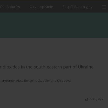
Dla Autorów
O czasopiśmie
Zespół Redakcyjny
r dioxides in the south-eastern part of Ukraine
harytonov
,
Aissa Benselhoub
,
Valentine Khlopova
Statystyki