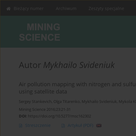
Bieżący numer
Archiwum
Zeszyty specjalne
Autor
Mykhailo Svideniuk
Air pollution mapping with nitrogen and sulfu
using satellite data
Sergey Stankevich
,
Olga Titarenko
,
Mykhailo Svideniuk
,
Mykola K
Mining Science 2016;23:21-31
DOI
:
https://doi.org/10.5277/msc162302
Streszczenie
Artykuł
(PDF)