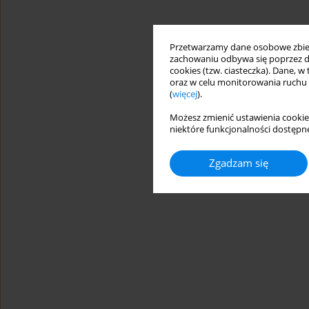
Przetwarzamy dane osobowe zbiera
zachowaniu odbywa się poprzez d
cookies (tzw. ciasteczka). Dane, w
oraz w celu monitorowania ruchu
(
więcej
).
Możesz zmienić ustawienia cookie
niektóre funkcjonalności dostępne
Zgadzam się