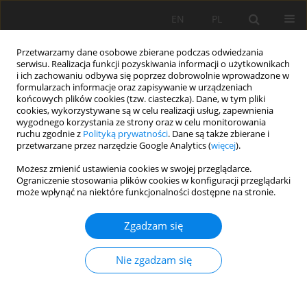
EN
PL
Przetwarzamy dane osobowe zbierane podczas odwiedzania
serwisu. Realizacja funkcji pozyskiwania informacji o użytkownikach
i ich zachowaniu odbywa się poprzez dobrowolnie wprowadzone w
formularzach informacje oraz zapisywanie w urządzeniach
końcowych plików cookies (tzw. ciasteczka). Dane, w tym pliki
cookies, wykorzystywane są w celu realizacji usług, zapewnienia
wygodnego korzystania ze strony oraz w celu monitorowania
ruchu zgodnie z
Polityką prywatności
. Dane są także zbierane i
Autor
Rafet Zeqiri
przetwarzane przez narzędzie Google Analytics (
więcej
).
Możesz zmienić ustawienia cookies w swojej przeglądarce.
ANALYSIS OF SAFETY FACTOR OF SECURITY
Ograniczenie stosowania plików cookies w konfiguracji przeglądarki
może wpłynąć na niektóre funkcjonalności dostępne na stronie.
PLATES IN THE MINE "TREPÇA" STANTËRG
Rafet Rafi Zeqiri
,
Hadji Riheb
,
Zighmi Karim
,
Guesmi Younes
,
Boudjellal
Zgadzam się
Rania
,
Mahleb Aniss
Mining Science 2019;26:21-36
Nie zgadzam się
DOI
:
https://doi.org/10.37190/msc192602
Statystyki
Streszczenie
Artykuł
(PDF)