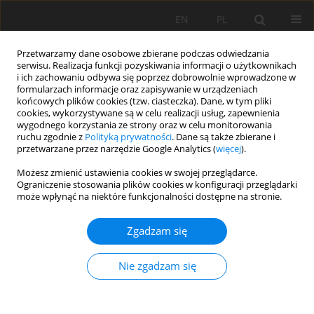
EN
PL
Przetwarzamy dane osobowe zbierane podczas odwiedzania
serwisu. Realizacja funkcji pozyskiwania informacji o użytkownikach
i ich zachowaniu odbywa się poprzez dobrowolnie wprowadzone w
formularzach informacje oraz zapisywanie w urządzeniach
końcowych plików cookies (tzw. ciasteczka). Dane, w tym pliki
cookies, wykorzystywane są w celu realizacji usług, zapewnienia
wygodnego korzystania ze strony oraz w celu monitorowania
ruchu zgodnie z
Polityką prywatności
. Dane są także zbierane i
Autor
Sijia Li
przetwarzane przez narzędzie Google Analytics (
więcej
).
Możesz zmienić ustawienia cookies w swojej przeglądarce.
Ograniczenie stosowania plików cookies w konfiguracji przeglądarki
Study on rock-breaking characteristics of
może wpłynąć na niektóre funkcjonalności dostępne na stronie.
constant section and spherical tooth hob with
the aid of slot produced by water jet
Zgadzam się
Xuhui Zhang
,
Kang Long
,
Tao Tan
,
Sijia Li
,
LianLian Tan
Nie zgadzam się
Mining Science 2024;31:61-79
DOI
:
https://doi.org/10.37190/msc243104
Statystyki