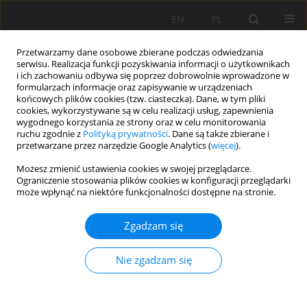
EN
PL
Przetwarzamy dane osobowe zbierane podczas odwiedzania
serwisu. Realizacja funkcji pozyskiwania informacji o użytkownikach
i ich zachowaniu odbywa się poprzez dobrowolnie wprowadzone w
formularzach informacje oraz zapisywanie w urządzeniach
końcowych plików cookies (tzw. ciasteczka). Dane, w tym pliki
cookies, wykorzystywane są w celu realizacji usług, zapewnienia
wygodnego korzystania ze strony oraz w celu monitorowania
ruchu zgodnie z
Polityką prywatności
. Dane są także zbierane i
Autor
Tao Tan
przetwarzane przez narzędzie Google Analytics (
więcej
).
Możesz zmienić ustawienia cookies w swojej przeglądarce.
Ograniczenie stosowania plików cookies w konfiguracji przeglądarki
Study on rock-breaking characteristics of
może wpłynąć na niektóre funkcjonalności dostępne na stronie.
constant section and spherical tooth hob with
the aid of slot produced by water jet
Zgadzam się
Xuhui Zhang
,
Kang Long
,
Tao Tan
,
Sijia Li
,
LianLian Tan
Nie zgadzam się
Mining Science 2024;31:61-79
DOI
:
https://doi.org/10.37190/msc243104
Statystyki