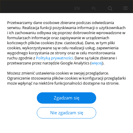
EN
PL
Przetwarzamy dane osobowe zbierane podczas odwiedzania
serwisu. Realizacja funkcji pozyskiwania informacji o użytkownikach
i ich zachowaniu odbywa się poprzez dobrowolnie wprowadzone w
formularzach informacje oraz zapisywanie w urządzeniach
końcowych plików cookies (tzw. ciasteczka). Dane, w tym pliki
cookies, wykorzystywane są w celu realizacji usług, zapewnienia
wygodnego korzystania ze strony oraz w celu monitorowania
ruchu zgodnie z
Polityką prywatności
. Dane są także zbierane i
Autor
Waldemar KISIELEWSKI
przetwarzane przez narzędzie Google Analytics (
więcej
).
Możesz zmienić ustawienia cookies w swojej przeglądarce.
Ograniczenie stosowania plików cookies w konfiguracji przeglądarki
Wpływ krążników na energochłonność
może wpłynąć na niektóre funkcjonalności dostępne na stronie.
przenośnika taśmowego
Zgadzam się
Robert Król
,
Waldemar Kisielewski
Mining Science 2014;21(Special Issue 2):61-72
Nie zgadzam się
DOI
:
https://doi.org/10.5277/ms142106s
Statystyki
Streszczenie
Artykuł
(PDF)