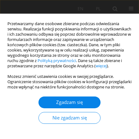
EN
PL
Przetwarzamy dane osobowe zbierane podczas odwiedzania
serwisu. Realizacja funkcji pozyskiwania informacji o użytkownikach
i ich zachowaniu odbywa się poprzez dobrowolnie wprowadzone w
formularzach informacje oraz zapisywanie w urządzeniach
końcowych plików cookies (tzw. ciasteczka). Dane, w tym pliki
cookies, wykorzystywane są w celu realizacji usług, zapewnienia
wygodnego korzystania ze strony oraz w celu monitorowania
ruchu zgodnie z
Polityką prywatności
. Dane są także zbierane i
Autor
Xin He
przetwarzane przez narzędzie Google Analytics (
więcej
).
Możesz zmienić ustawienia cookies w swojej przeglądarce.
Ograniczenie stosowania plików cookies w konfiguracji przeglądarki
Optimization analysis on the support
może wpłynąć na niektóre funkcjonalności dostępne na stronie.
performance of composed anchor rod
components in gob-side roadway
Zgadzam się
Jiang Yu
,
Linlin Jin
,
Hongfa Ma
,
Jun Zhang
,
Feng Wang
,
Xin He
,
Dawei Yin
Nie zgadzam się
Mining Science 2025;32:65-88
DOI
:
https://doi.org/10.37190/msc/205981
Statystyki