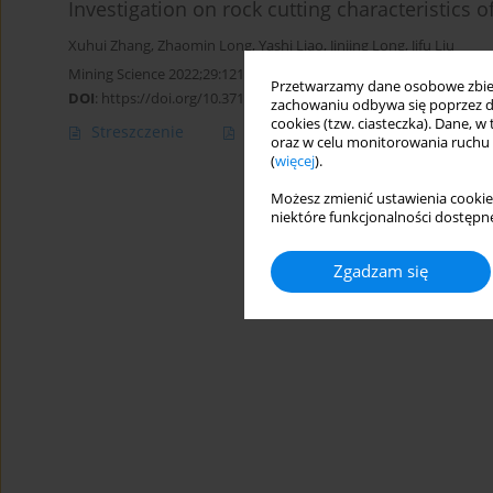
Investigation on rock cutting characteristics 
Xuhui Zhang
,
Zhaomin Long
,
Yashi Liao
,
Jinjing Long
,
Jifu Liu
Mining Science 2022;29:121-144
Przetwarzamy dane osobowe zbiera
DOI
:
https://doi.org/10.37190/msc222908
zachowaniu odbywa się poprzez d
cookies (tzw. ciasteczka). Dane, w
Streszczenie
Artykuł
(PDF)
oraz w celu monitorowania ruchu
(
więcej
).
Możesz zmienić ustawienia cookie
niektóre funkcjonalności dostępne
Zgadzam się