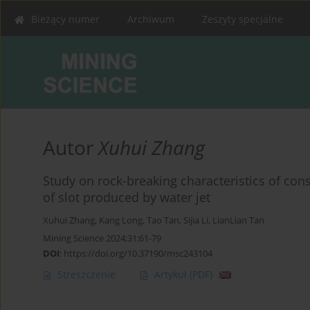
Bieżący numer
Archiwum
Zeszyty specjalne
Autor
Xuhui Zhang
Study on rock-breaking characteristics of con
of slot produced by water jet
Xuhui Zhang
,
Kang Long
,
Tao Tan
,
Sijia Li
,
LianLian Tan
Mining Science 2024;31:61-79
DOI
:
https://doi.org/10.37190/msc243104
Streszczenie
Artykuł
(PDF)