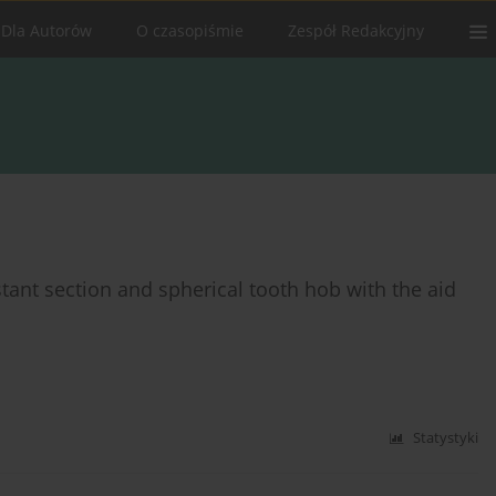
Dla Autorów
O czasopiśmie
Zespół Redakcyjny
stant section and spherical tooth hob with the aid
Statystyki