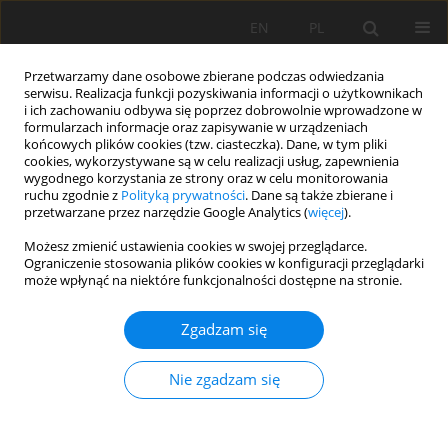
EN
PL
Przetwarzamy dane osobowe zbierane podczas odwiedzania
serwisu. Realizacja funkcji pozyskiwania informacji o użytkownikach
i ich zachowaniu odbywa się poprzez dobrowolnie wprowadzone w
formularzach informacje oraz zapisywanie w urządzeniach
końcowych plików cookies (tzw. ciasteczka). Dane, w tym pliki
cookies, wykorzystywane są w celu realizacji usług, zapewnienia
wygodnego korzystania ze strony oraz w celu monitorowania
ruchu zgodnie z
Polityką prywatności
. Dane są także zbierane i
Słowo kluczowe
absorpcja
przetwarzane przez narzędzie Google Analytics (
więcej
).
Możesz zmienić ustawienia cookies w swojej przeglądarce.
Ograniczenie stosowania plików cookies w konfiguracji przeglądarki
Właściwości absorpcyjne kruszyw drogowych
może wpłynąć na niektóre funkcjonalności dostępne na stronie.
Monika Zięba
Zgadzam się
Mining Science 2013;136(Special Issue 43):269-281
Statystyki
Nie zgadzam się
Streszczenie
Artykuł
(PDF)