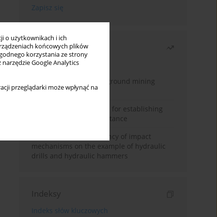
i o użytkownikach i ich
Najczęściej czytane
rządzeniach końcowych plików
wygodnego korzystania ze strony
z narzędzie Google Analytics
Miesiąc
Rok
Methodology for underground mining
acji przeglądarki może wpłynąć na
method selection
New theoretical method for establishing
indentation rolling resistance
Evaluation of the efficiency of impact
mechanisms on the example of hydraulic
drills and hydraulic hammers
Indeksy
Indeks słów kluczowych