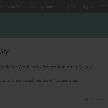
Dla Autorów
O czasopiśmie
Zespół Redakcyjny
ity
Models for Work Index Determination in Quartz-
Juan Jarufe
,
Juan Hurtado
,
Angelica Muñoz
,
Pamela Jara
Statystyki