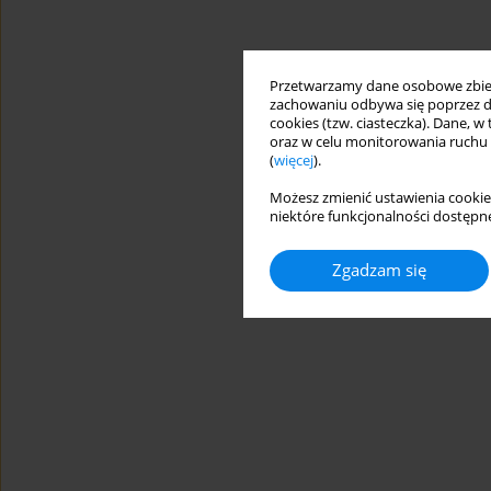
Przetwarzamy dane osobowe zbiera
zachowaniu odbywa się poprzez d
cookies (tzw. ciasteczka). Dane, w
oraz w celu monitorowania ruchu
(
więcej
).
Możesz zmienić ustawienia cookie
niektóre funkcjonalności dostępne
Zgadzam się