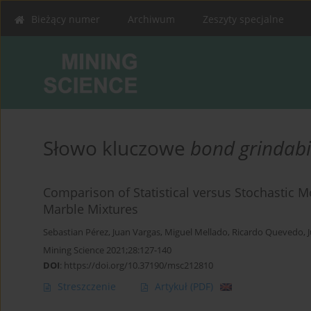
Bieżący numer
Archiwum
Zeszyty specjalne
Słowo kluczowe
bond grindabil
Comparison of Statistical versus Stochastic 
Marble Mixtures
Sebastian Pérez
,
Juan Vargas
,
Miguel Mellado
,
Ricardo Quevedo
,
Mining Science 2021;28:127-140
DOI
:
https://doi.org/10.37190/msc212810
Streszczenie
Artykuł
(PDF)