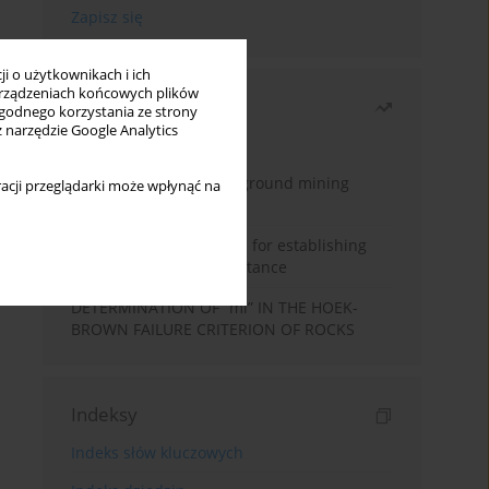
i o użytkownikach i ich
rządzeniach końcowych plików
Najczęściej czytane
wygodnego korzystania ze strony
z narzędzie Google Analytics
Miesiąc
Rok
Methodology for underground mining
acji przeglądarki może wpłynąć na
method selection
New theoretical method for establishing
indentation rolling resistance
DETERMINATION OF “mi” IN THE HOEK-
BROWN FAILURE CRITERION OF ROCKS
Indeksy
Indeks słów kluczowych