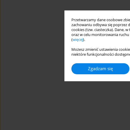
Przetwarzamy dane osobowe zbiera
zachowaniu odbywa się poprzez d
cookies (tzw. ciasteczka). Dane, w
oraz w celu monitorowania ruchu
(
więcej
).
Możesz zmienić ustawienia cookie
niektóre funkcjonalności dostępne
Zgadzam się