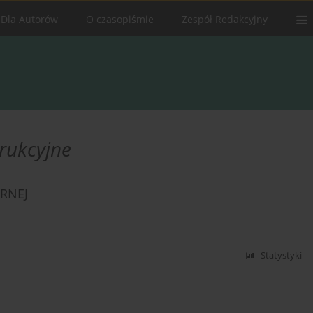
Dla Autorów
O czasopiśmie
Zespół Redakcyjny
trukcyjne
RNEJ
Statystyki