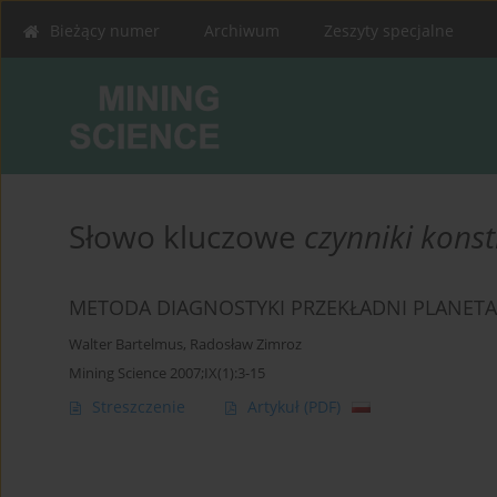
Bieżący numer
Archiwum
Zeszyty specjalne
Słowo kluczowe
czynniki kons
METODA DIAGNOSTYKI PRZEKŁADNI PLANETA
Walter Bartelmus
,
Radosław Zimroz
Mining Science 2007;IX(1):3-15
Streszczenie
Artykuł
(PDF)