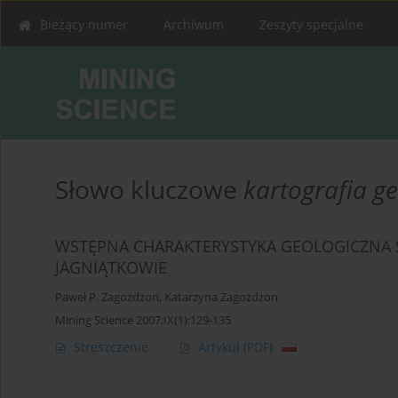
Bieżący numer
Archiwum
Zeszyty specjalne
Słowo kluczowe
kartografia g
WSTĘPNA CHARAKTERYSTYKA GEOLOGICZNA 
JAGNIĄTKOWIE
Paweł P. Zagożdżon
,
Katarzyna Zagożdżon
Mining Science 2007;IX(1):129-135
Streszczenie
Artykuł
(PDF)