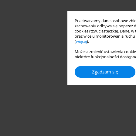
Przetwarzamy dane osobowe zbiera
zachowaniu odbywa się poprzez d
cookies (tzw. ciasteczka). Dane, w
oraz w celu monitorowania ruchu
(
więcej
).
Możesz zmienić ustawienia cookie
niektóre funkcjonalności dostępne
Zgadzam się