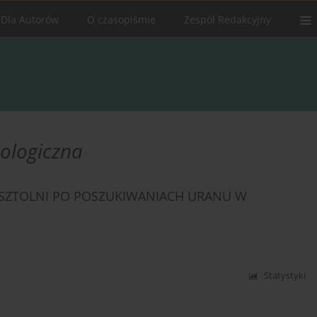
Dla Autorów
O czasopiśmie
Zespół Redakcyjny
eologiczna
SZTOLNI PO POSZUKIWANIACH URANU W
Statystyki