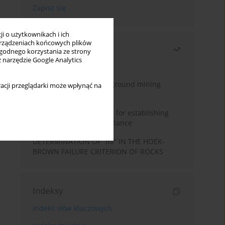
i o użytkownikach i ich
rządzeniach końcowych plików
Najczęściej czytane
wygodnego korzystania ze strony
z narzędzie Google Analytics
Miesiąc
Rok
Methodology for underground mining
acji przeglądarki może wpłynąć na
method selection
New theoretical method for establishing
indentation rolling resistance
DETERMINATION OF “mi” IN THE HOEK-
BROWN FAILURE CRITERION OF ROCKS
Indeksy
Indeks słów kluczowych