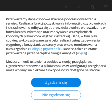
EN
PL
Przetwarzamy dane osobowe zbierane podczas odwiedzania
serwisu. Realizacja funkcji pozyskiwania informacji o użytkownikach
i ich zachowaniu odbywa się poprzez dobrowolnie wprowadzone w
formularzach informacje oraz zapisywanie w urządzeniach
końcowych plików cookies (tzw. ciasteczka). Dane, w tym pliki
cookies, wykorzystywane są w celu realizacji usług, zapewnienia
wygodnego korzystania ze strony oraz w celu monitorowania
ruchu zgodnie z
Polityką prywatności
. Dane są także zbierane i
Słowo kluczowe
koszt krańcowy
przetwarzane przez narzędzie Google Analytics (
więcej
).
Możesz zmienić ustawienia cookies w swojej przeglądarce.
Ograniczenie stosowania plików cookies w konfiguracji przeglądarki
PROBLEM PODWÓJNEJ MARŻY W BILATERALNYM
może wpłynąć na niektóre funkcjonalności dostępne na stronie.
MONOPOLU KOPALNI I ELEKTROWNI
Zgadzam się
Leszek Jurdziak
Mining Science 2008;X(1):89-96
Nie zgadzam się
Statystyki
Streszczenie
Artykuł
(PDF)