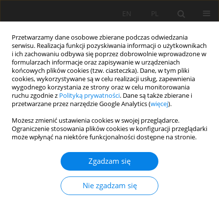
EN
PL
Przetwarzamy dane osobowe zbierane podczas odwiedzania
serwisu. Realizacja funkcji pozyskiwania informacji o użytkownikach
i ich zachowaniu odbywa się poprzez dobrowolnie wprowadzone w
formularzach informacje oraz zapisywanie w urządzeniach
końcowych plików cookies (tzw. ciasteczka). Dane, w tym pliki
cookies, wykorzystywane są w celu realizacji usług, zapewnienia
wygodnego korzystania ze strony oraz w celu monitorowania
ruchu zgodnie z
Polityką prywatności
. Dane są także zbierane i
Słowo kluczowe
koszty
przetwarzane przez narzędzie Google Analytics (
więcej
).
eksploatacyjne
Możesz zmienić ustawienia cookies w swojej przeglądarce.
Ograniczenie stosowania plików cookies w konfiguracji przeglądarki
może wpłynąć na niektóre funkcjonalności dostępne na stronie.
METODA SZACOWANIA KOSZTÓW
Zgadzam się
INWESTYCYJNYCH ORAZ EKSPLOATACYJNYCH
PRZENOŚNIKÓW
Nie zgadzam się
Leszek Jurdziak
Mining Science 2008;X(1):76-88
Statystyki