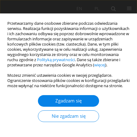
EN
PL
Przetwarzamy dane osobowe zbierane podczas odwiedzania
serwisu. Realizacja funkcji pozyskiwania informacji o użytkownikach
i ich zachowaniu odbywa się poprzez dobrowolnie wprowadzone w
formularzach informacje oraz zapisywanie w urządzeniach
końcowych plików cookies (tzw. ciasteczka). Dane, w tym pliki
cookies, wykorzystywane są w celu realizacji usług, zapewnienia
wygodnego korzystania ze strony oraz w celu monitorowania
ruchu zgodnie z
Polityką prywatności
. Dane są także zbierane i
Słowo kluczowe
loading
przetwarzane przez narzędzie Google Analytics (
więcej
).
Możesz zmienić ustawienia cookies w swojej przeglądarce.
Ograniczenie stosowania plików cookies w konfiguracji przeglądarki
Computer simulation as one of the tools for
może wpłynąć na niektóre funkcjonalności dostępne na stronie.
modelling of the work cycle of loading and
transport of the raw material at a quarry
Zgadzam się
Janka Saderova
,
Ľubomír Ambriško
Nie zgadzam się
Mining Science 2020;27:199-208
DOI
:
https://doi.org/10.37190/msc202714
Statystyki