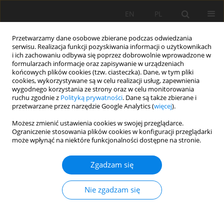
EN
PL
Przetwarzamy dane osobowe zbierane podczas odwiedzania
serwisu. Realizacja funkcji pozyskiwania informacji o użytkownikach
i ich zachowaniu odbywa się poprzez dobrowolnie wprowadzone w
formularzach informacje oraz zapisywanie w urządzeniach
końcowych plików cookies (tzw. ciasteczka). Dane, w tym pliki
cookies, wykorzystywane są w celu realizacji usług, zapewnienia
wygodnego korzystania ze strony oraz w celu monitorowania
ruchu zgodnie z
Polityką prywatności
. Dane są także zbierane i
Słowo kluczowe
monte carlo
przetwarzane przez narzędzie Google Analytics (
więcej
).
Możesz zmienić ustawienia cookies w swojej przeglądarce.
Ograniczenie stosowania plików cookies w konfiguracji przeglądarki
Comparison of Statistical versus Stochastic
może wpłynąć na niektóre funkcjonalności dostępne na stronie.
Models for Work Index Determination in Quartz-
Marble Mixtures
Zgadzam się
Sebastian Pérez
,
Juan Vargas
,
Miguel Mellado
,
Ricardo Quevedo
,
Juan
Jarufe
,
Juan Hurtado
,
Angelica Muñoz
,
Pamela Jara
Nie zgadzam się
Mining Science 2021;28:127-140
DOI
:
https://doi.org/10.37190/msc212810
Statystyki