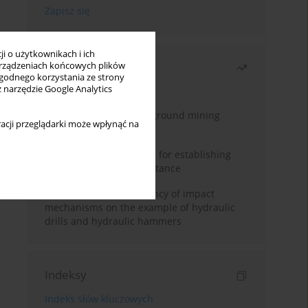
i o użytkownikach i ich
Najczęściej czytane
rządzeniach końcowych plików
wygodnego korzystania ze strony
z narzędzie Google Analytics
Miesiąc
Rok
Methodology for underground mining
acji przeglądarki może wpłynąć na
method selection
New theoretical method for establishing
indentation rolling resistance
Evaluation of the efficiency of impact
mechanisms on the example of hydraulic
drills and hydraulic hammers
Indeksy
Indeks słów kluczowych