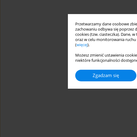
Przetwarzamy dane osobowe zbiera
zachowaniu odbywa się poprzez d
cookies (tzw. ciasteczka). Dane, w
oraz w celu monitorowania ruchu
(
więcej
).
Możesz zmienić ustawienia cookie
niektóre funkcjonalności dostępne
Zgadzam się