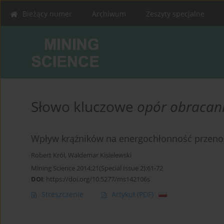
Bieżący numer
Archiwum
Zeszyty specjalne
Słowo kluczowe
opór obracan
Wpływ krążników na energochłonność przen
Robert Król
,
Waldemar Kisielewski
Mining Science 2014;21(Special Issue 2):61-72
DOI
:
https://doi.org/10.5277/ms142106s
Streszczenie
Artykuł
(PDF)