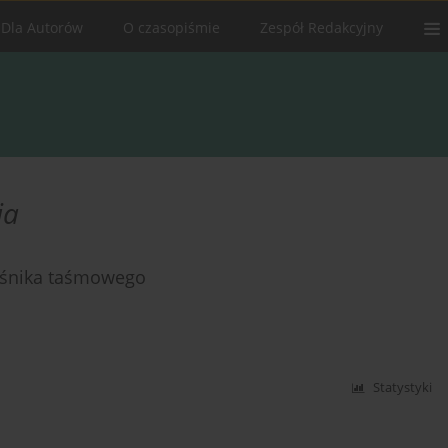
Dla Autorów
O czasopiśmie
Zespół Redakcyjny
ia
ośnika taśmowego
Statystyki