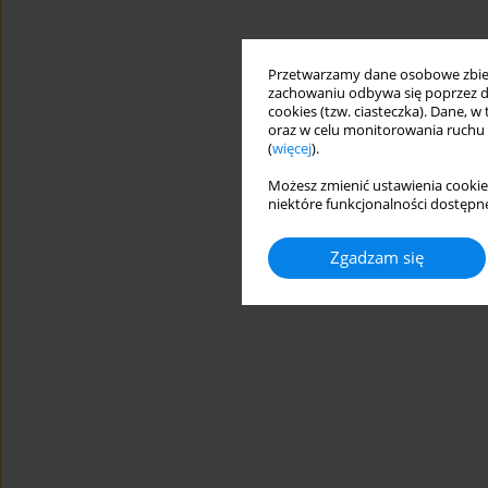
Przetwarzamy dane osobowe zbiera
zachowaniu odbywa się poprzez d
cookies (tzw. ciasteczka). Dane, w
oraz w celu monitorowania ruchu
(
więcej
).
Możesz zmienić ustawienia cookie
niektóre funkcjonalności dostępne
Zgadzam się