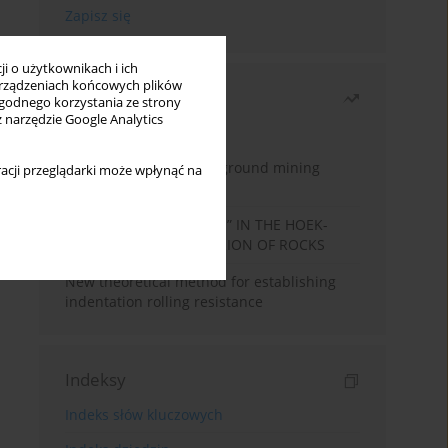
i o użytkownikach i ich
rządzeniach końcowych plików
Najczęściej czytane
wygodnego korzystania ze strony
z narzędzie Google Analytics
Miesiąc
Rok
Methodology for underground mining
acji przeglądarki może wpłynąć na
method selection
DETERMINATION OF “mi” IN THE HOEK-
BROWN FAILURE CRITERION OF ROCKS
New theoretical method for establishing
indentation rolling resistance
Indeksy
Indeks słów kluczowych