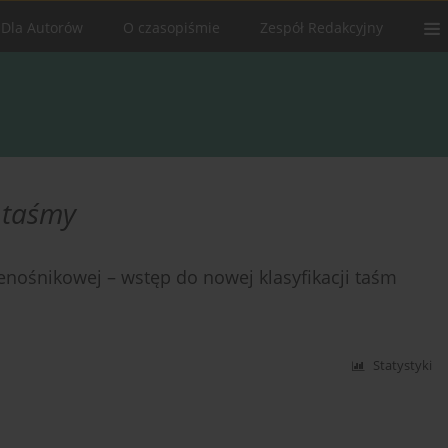
Dla Autorów
O czasopiśmie
Zespół Redakcyjny
 taśmy
enośnikowej – wstęp do nowej klasyfikacji taśm
Statystyki