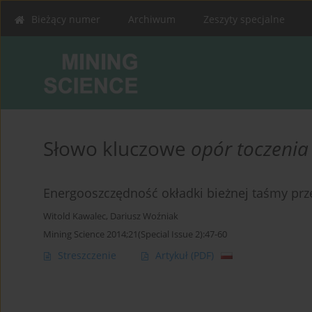
Bieżący numer
Archiwum
Zeszyty specjalne
Słowo kluczowe
opór toczenia
Energooszczędność okładki bieżnej taśmy prz
Witold Kawalec
,
Dariusz Woźniak
Mining Science 2014;21(Special Issue 2):47-60
Streszczenie
Artykuł
(PDF)