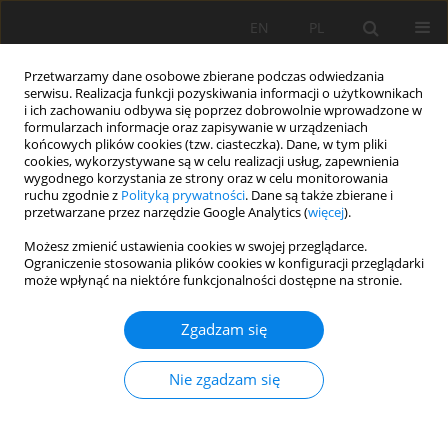
EN
PL
Przetwarzamy dane osobowe zbierane podczas odwiedzania
serwisu. Realizacja funkcji pozyskiwania informacji o użytkownikach
i ich zachowaniu odbywa się poprzez dobrowolnie wprowadzone w
formularzach informacje oraz zapisywanie w urządzeniach
końcowych plików cookies (tzw. ciasteczka). Dane, w tym pliki
cookies, wykorzystywane są w celu realizacji usług, zapewnienia
wygodnego korzystania ze strony oraz w celu monitorowania
ruchu zgodnie z
Polityką prywatności
. Dane są także zbierane i
Słowo kluczowe
rock
przetwarzane przez narzędzie Google Analytics (
więcej
).
Możesz zmienić ustawienia cookies w swojej przeglądarce.
Analytical method for calculating parameters of
Ograniczenie stosowania plików cookies w konfiguracji przeglądarki
może wpłynąć na niektóre funkcjonalności dostępne na stronie.
destruction diagrams of cylindrical rock samples
with their wedge form of destruction
Zgadzam się
Leonid Vasyliev
,
Zakhar Rizo
,
Dmytro Vasyliev
,
DENYS KRESS
,
Ihor
Krasovskyi
,
Volodymyr Katan
,
Mykola Malich
Nie zgadzam się
Mining Science 2025;32:253-266
DOI
:
https://doi.org/10.37190/msc/217842
Statystyki