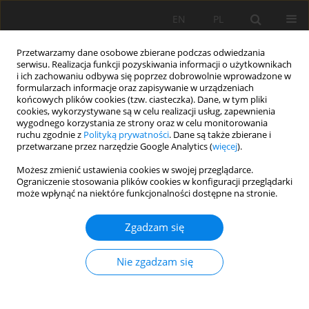
EN
PL
Przetwarzamy dane osobowe zbierane podczas odwiedzania
serwisu. Realizacja funkcji pozyskiwania informacji o użytkownikach
i ich zachowaniu odbywa się poprzez dobrowolnie wprowadzone w
formularzach informacje oraz zapisywanie w urządzeniach
końcowych plików cookies (tzw. ciasteczka). Dane, w tym pliki
cookies, wykorzystywane są w celu realizacji usług, zapewnienia
wygodnego korzystania ze strony oraz w celu monitorowania
ruchu zgodnie z
Polityką prywatności
. Dane są także zbierane i
Dziedzina
Przeróbka kopalin
przetwarzane przez narzędzie Google Analytics (
więcej
).
Możesz zmienić ustawienia cookies w swojej przeglądarce.
Analytical method for calculating parameters of
Ograniczenie stosowania plików cookies w konfiguracji przeglądarki
może wpłynąć na niektóre funkcjonalności dostępne na stronie.
destruction diagrams of cylindrical rock samples
with their wedge form of destruction
Zgadzam się
Leonid Vasyliev
,
Zakhar Rizo
,
Dmytro Vasyliev
,
DENYS KRESS
,
Ihor
Krasovskyi
,
Volodymyr Katan
,
Mykola Malich
Nie zgadzam się
Mining Science 2025;32:253-266
DOI
:
https://doi.org/10.37190/msc/217842
Statystyki