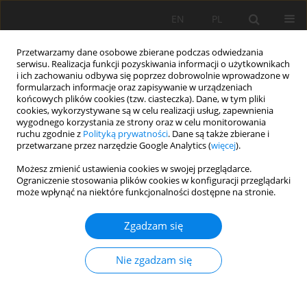
EN
PL
Przetwarzamy dane osobowe zbierane podczas odwiedzania
serwisu. Realizacja funkcji pozyskiwania informacji o użytkownikach
i ich zachowaniu odbywa się poprzez dobrowolnie wprowadzone w
formularzach informacje oraz zapisywanie w urządzeniach
końcowych plików cookies (tzw. ciasteczka). Dane, w tym pliki
cookies, wykorzystywane są w celu realizacji usług, zapewnienia
wygodnego korzystania ze strony oraz w celu monitorowania
ruchu zgodnie z
Polityką prywatności
. Dane są także zbierane i
2020 vol. 27
przetwarzane przez narzędzie Google Analytics (
więcej
).
Możesz zmienić ustawienia cookies w swojej przeglądarce.
Ograniczenie stosowania plików cookies w konfiguracji przeglądarki
może wpłynąć na niektóre funkcjonalności dostępne na stronie.
Environmental Protection
Zgadzam się
Against Acid Mine Drainage
Nie zgadzam się
(AMD) testing Of Sulphide
mining waste enrichment of the