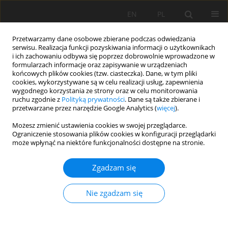
EN
PL
Przetwarzamy dane osobowe zbierane podczas odwiedzania
serwisu. Realizacja funkcji pozyskiwania informacji o użytkownikach
i ich zachowaniu odbywa się poprzez dobrowolnie wprowadzone w
formularzach informacje oraz zapisywanie w urządzeniach
końcowych plików cookies (tzw. ciasteczka). Dane, w tym pliki
cookies, wykorzystywane są w celu realizacji usług, zapewnienia
wygodnego korzystania ze strony oraz w celu monitorowania
ruchu zgodnie z
Polityką prywatności
. Dane są także zbierane i
Autor
Paweł Zagożdżon
przetwarzane przez narzędzie Google Analytics (
więcej
).
Możesz zmienić ustawienia cookies w swojej przeglądarce.
Diversity of dripstones in historic anthropogenic
Ograniczenie stosowania plików cookies w konfiguracji przeglądarki
może wpłynąć na niektóre funkcjonalności dostępne na stronie.
underground facilities – case study of the Sudety
mountains (SW Poland)
Zgadzam się
Paweł Zagożdżon
Mining Science 2025;32:169-187
Nie zgadzam się
DOI
:
https://doi.org/10.37190/msc/214696
Statystyki
Streszczenie
Artykuł
(PDF)