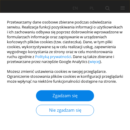
EN
PL
Przetwarzamy dane osobowe zbierane podczas odwiedzania
serwisu. Realizacja funkcji pozyskiwania informacji o użytkownikach
i ich zachowaniu odbywa się poprzez dobrowolnie wprowadzone w
formularzach informacje oraz zapisywanie w urządzeniach
końcowych plików cookies (tzw. ciasteczka). Dane, w tym pliki
cookies, wykorzystywane są w celu realizacji usług, zapewnienia
wygodnego korzystania ze strony oraz w celu monitorowania
ruchu zgodnie z
Polityką prywatności
. Dane są także zbierane i
2013 vol. 20
przetwarzane przez narzędzie Google Analytics (
więcej
).
Możesz zmienić ustawienia cookies w swojej przeglądarce.
Ograniczenie stosowania plików cookies w konfiguracji przeglądarki
może wpłynąć na niektóre funkcjonalności dostępne na stronie.
Cyfrowy model podziemnej
Zgadzam się
trasy turystycznej „Kopalnia Św.
Nie zgadzam się
Jan” w Krobicy
1
Hanna Moczydłowska
,
Paweł P. Zagożdżon