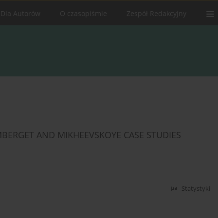
Dla Autorów
O czasopiśmie
Zespół Redakcyjny
BERGET AND MIKHEEVSKOYE CASE STUDIES
Statystyki