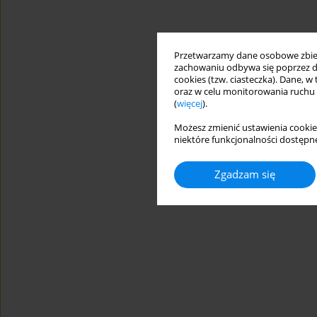
Przetwarzamy dane osobowe zbiera
zachowaniu odbywa się poprzez d
cookies (tzw. ciasteczka). Dane, w
oraz w celu monitorowania ruchu
(
więcej
).
Możesz zmienić ustawienia cookie
niektóre funkcjonalności dostępne
Zgadzam się