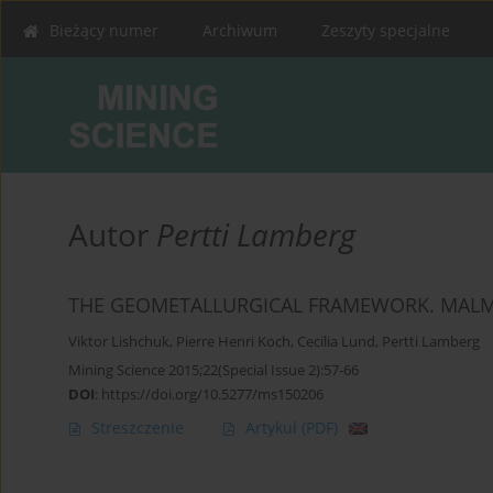
Bieżący numer
Archiwum
Zeszyty specjalne
Autor
Pertti Lamberg
THE GEOMETALLURGICAL FRAMEWORK. MALM
Viktor Lishchuk
,
Pierre Henri Koch
,
Cecilia Lund
,
Pertti Lamberg
Mining Science 2015;22(Special Issue 2):57-66
DOI
:
https://doi.org/10.5277/ms150206
Streszczenie
Artykuł
(PDF)