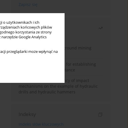
i o użytkownikach i ich
Najczęściej czytane
rządzeniach końcowych plików
wygodnego korzystania ze strony
z narzędzie Google Analytics
Miesiąc
Rok
Methodology for underground mining
acji przeglądarki może wpłynąć na
method selection
New theoretical method for establishing
indentation rolling resistance
Evaluation of the efficiency of impact
mechanisms on the example of hydraulic
drills and hydraulic hammers
Indeksy
Indeks słów kluczowych