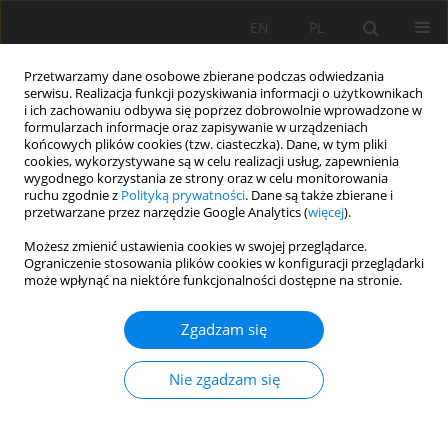
EN
PL
Przetwarzamy dane osobowe zbierane podczas odwiedzania
serwisu. Realizacja funkcji pozyskiwania informacji o użytkownikach
i ich zachowaniu odbywa się poprzez dobrowolnie wprowadzone w
formularzach informacje oraz zapisywanie w urządzeniach
końcowych plików cookies (tzw. ciasteczka). Dane, w tym pliki
cookies, wykorzystywane są w celu realizacji usług, zapewnienia
wygodnego korzystania ze strony oraz w celu monitorowania
ruchu zgodnie z
Polityką prywatności
. Dane są także zbierane i
Special Issue 2/2015 vol. 22
przetwarzane przez narzędzie Google Analytics (
więcej
).
Możesz zmienić ustawienia cookies w swojej przeglądarce.
Ograniczenie stosowania plików cookies w konfiguracji przeglądarki
może wpłynąć na niektóre funkcjonalności dostępne na stronie.
THE GEOMETALLURGICAL
Zgadzam się
FRAMEWORK. MALMBERGET
Nie zgadzam się
AND MIKHEEVSKOYE CASE
STUDIES