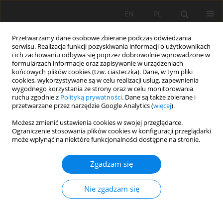
EN
PL
Przetwarzamy dane osobowe zbierane podczas odwiedzania
serwisu. Realizacja funkcji pozyskiwania informacji o użytkownikach
i ich zachowaniu odbywa się poprzez dobrowolnie wprowadzone w
formularzach informacje oraz zapisywanie w urządzeniach
końcowych plików cookies (tzw. ciasteczka). Dane, w tym pliki
cookies, wykorzystywane są w celu realizacji usług, zapewnienia
wygodnego korzystania ze strony oraz w celu monitorowania
ruchu zgodnie z
Polityką prywatności
. Dane są także zbierane i
1/2007 vol. IX
przetwarzane przez narzędzie Google Analytics (
więcej
).
Możesz zmienić ustawienia cookies w swojej przeglądarce.
Ograniczenie stosowania plików cookies w konfiguracji przeglądarki
może wpłynąć na niektóre funkcjonalności dostępne na stronie.
BADANIA DIAGNOSTYCZNE
Zgadzam się
UKŁADÓW NAPĘDOWYCH
Nie zgadzam się
PRZENOŚNIKÓW TAŚMOWYCH
W WARUNKACH KOPALNI