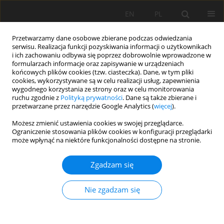
EN
PL
Przetwarzamy dane osobowe zbierane podczas odwiedzania
serwisu. Realizacja funkcji pozyskiwania informacji o użytkownikach
i ich zachowaniu odbywa się poprzez dobrowolnie wprowadzone w
formularzach informacje oraz zapisywanie w urządzeniach
końcowych plików cookies (tzw. ciasteczka). Dane, w tym pliki
cookies, wykorzystywane są w celu realizacji usług, zapewnienia
wygodnego korzystania ze strony oraz w celu monitorowania
ruchu zgodnie z
Polityką prywatności
. Dane są także zbierane i
36/2009 vol. 128
przetwarzane przez narzędzie Google Analytics (
więcej
).
Możesz zmienić ustawienia cookies w swojej przeglądarce.
Ograniczenie stosowania plików cookies w konfiguracji przeglądarki
może wpłynąć na niektóre funkcjonalności dostępne na stronie.
Analiza awaryjności układów
Zgadzam się
hydraulicznych samojezdnych
Nie zgadzam się
maszyn roboczych stosowanych
w KGHM POLSKA MIEDŹ S.A.