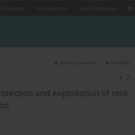
Dla Autorów
O czasopiśmie
Zespół Redakcyjny
Statystyki
Pobierz cytowanie
rotection and exploitation of rock
hod