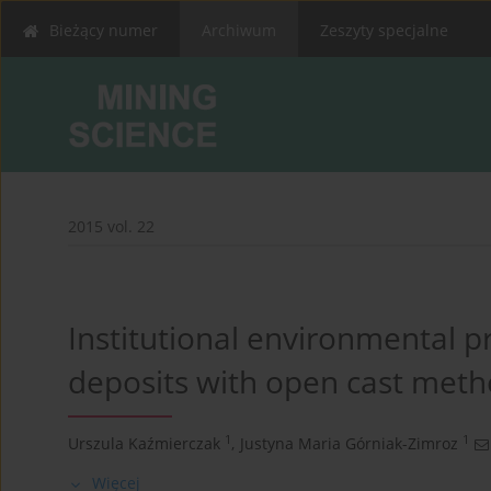
Bieżący numer
Archiwum
Zeszyty specjalne
2015 vol. 22
Institutional environmental p
deposits with open cast met
1
1
Urszula Kaźmierczak
,
Justyna Maria Górniak-Zimroz
Więcej