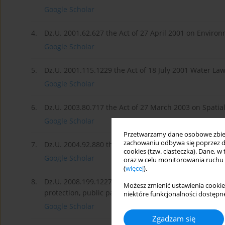
Google Scholar
4.
Dz.U. 2001.62.627 the Act of 27 April 2001 on Environm
Google Scholar
5.
Dz.U. 2001.115.1229 the Act of 18 July 2001 Water Law 
Google Scholar
6.
Dz.U. 2003.80.717 the Act of 27 March 2003 on Spatia
Google Scholar
Przetwarzamy dane osobowe zbiera
zachowaniu odbywa się poprzez d
7.
Dz.U. 2004.92.880 the Act of 16 April 2004 of the Natu
cookies (tzw. ciasteczka). Dane, w
Google Scholar
oraz w celu monitorowania ruchu
(
więcej
).
8.
Dz.U. 2008.199.1227 the Act of 3 October 2008 on Gra
Możesz zmienić ustawienia cookie
protection, public participation in environment prote
niektóre funkcjonalności dostępne
Google Scholar
Zgadzam się