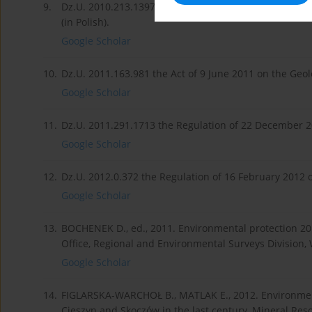
9.
Dz.U. 2010.213.1397 the Regulation of 9 November 201
(in Polish).
Google Scholar
10.
Dz.U. 2011.163.981 the Act of 9 June 2011 on the Geol
Google Scholar
11.
Dz.U. 2011.291.1713 the Regulation of 22 December 20
Google Scholar
12.
Dz.U. 2012.0.372 the Regulation of 16 February 2012 o
Google Scholar
13.
BOCHENEK D., ed., 2011. Environmental protection 2011
Office, Regional and Environmental Surveys Division, 
Google Scholar
14.
FIGLARSKA-WARCHOŁ B., MATLAK E., 2012. Environment
Cieszyn and Skoczów in the last century, Mineral Re