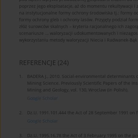
poprzez jego eksploatacje, aż do momentu rekultywacji 
na instytucjonalne formy ochrony środowiska tj.: formy 
formy ochrony gleb i ochrony lasów. Przyjęty podział fo
złóż surowców skalnych – kryteria racjonalnego ich zagosp
scenariusze ... waloryzacji udokumentowanych i niezag
wykorzystaniu metody waloryzacji Niecia i Radwanek-Bąk 
REFERENCJE
(24)
1.
BADERA J., 2010. Social-environmental determinants o
Mining Science. Previously Scientific Papers of the In
Mining and Geology, vol. 130, Wroclaw (in Polish).
Google Scholar
2.
Dz.U. 1991.101.444 the Act of 28 September 1991 on for
Google Scholar
3.
Dz.U. 1995.16.78 the Act of 3 February 1995 on the pro