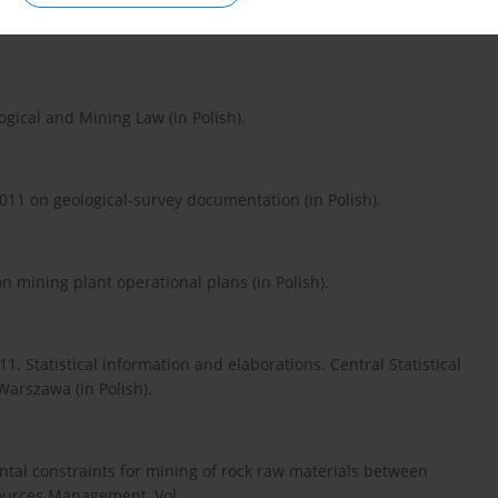
0 on Projects, which may affect the environment significantly
ogical and Mining Law (in Polish).
11 on geological-survey documentation (in Polish).
n mining plant operational plans (in Polish).
. Statistical information and elaborations. Central Statistical
Warszawa (in Polish).
al constraints for mining of rock raw materials between
sources Management, Vol.