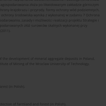
i zagospodarowania złoża po likwidowanym zakładzie górniczym
ochrony krajobrazu i przyrody, formy ochrony wód podziemnych,
rm ochrony środowiska wynika z wykonanej w zadaniu 7 Ochrona
odarowania, zasady i możliwości realizacji projektu Strategie i
ospodarowanych złóż surowców skalnych wykonanej przy
(2011).
f the development of mineral aggregate deposits in Poland,
stitute of Mining of the Wroclaw University of Technology,
est (in Polish).
tection of farmland and forest (in Polish).