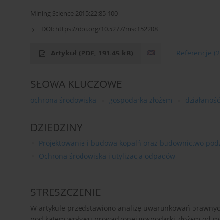
Mining Science 2015;22:85-100
DOI:
https://doi.org/10.5277/msc152208
Artykuł
(PDF, 191.45 kB)
Referencje
(2
SŁOWA KLUCZOWE
ochrona środowiska
gospodarka złożem
działaność
DZIEDZINY
Projektowanie i budowa kopalń oraz budownictwo po
Ochrona środowiska i utylizacja odpadów
STRESZCZENIE
W artykule przedstawiono analizę uwarunkowań prawnyc
pod kątem wpływu prowadzonej gospodarki złożem od mo