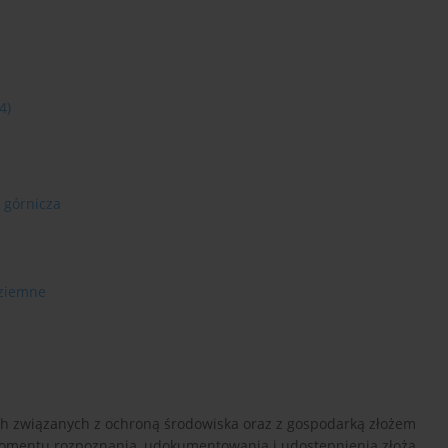
4)
 górnicza
dziemne
h związanych z ochroną środowiska oraz z gospodarką złożem
mentu rozpoznania, udokumentowania i udostępnienia złoża,