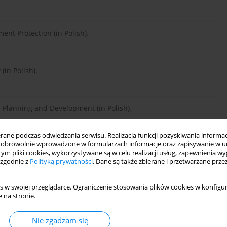
ent Protection (in Polish).
(in Polish).
l Planning and Development (in Polish).
ne podczas odwiedzania serwisu. Realizacja funkcji pozyskiwania informacj
obrowolnie wprowadzone w formularzach informacje oraz zapisywanie w u
re Conservation (in Polish).
 tym pliki cookies, wykorzystywane są w celu realizacji usług, zapewnienia 
 zgodnie z
Polityką prywatności
. Dane są także zbierane i przetwarzane prze
nting access to information about the environment and its
s w swojej przeglądarce. Ograniczenie stosowania plików cookies w konfigur
ction and environmental impact assessment (in Polish).
 na stronie.
Nie zgadzam się