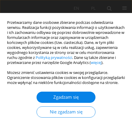
EN
PL
Przetwarzamy dane osobowe zbierane podczas odwiedzania
serwisu. Realizacja funkcji pozyskiwania informacji o użytkownikach
i ich zachowaniu odbywa się poprzez dobrowolnie wprowadzone w
formularzach informacje oraz zapisywanie w urządzeniach
końcowych plików cookies (tzw. ciasteczka). Dane, w tym pliki
cookies, wykorzystywane są w celu realizacji usług, zapewnienia
wygodnego korzystania ze strony oraz w celu monitorowania
ruchu zgodnie z
Polityką prywatności
. Dane są także zbierane i
2023 vol. 30
przetwarzane przez narzędzie Google Analytics (
więcej
).
Możesz zmienić ustawienia cookies w swojej przeglądarce.
Ograniczenie stosowania plików cookies w konfiguracji przeglądarki
może wpłynąć na niektóre funkcjonalności dostępne na stronie.
Mathematical model of a long-
Zgadzam się
distance conveyor
Nie zgadzam się
1
2
Oleh Mikhailovych Pihnastyi
,
Valery Khodusov
,
2
Anna Kotova