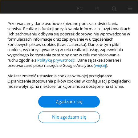
EN
PL
Przetwarzamy dane osobowe zbierane podczas odwiedzania
serwisu. Realizacja funkcji pozyskiwania informacji o użytkownikach
i ich zachowaniu odbywa się poprzez dobrowolnie wprowadzone w
formularzach informacje oraz zapisywanie w urządzeniach
końcowych plików cookies (tzw. ciasteczka). Dane, w tym pliki
cookies, wykorzystywane są w celu realizacji usług, zapewnienia
wygodnego korzystania ze strony oraz w celu monitorowania
ruchu zgodnie z
Polityką prywatności
. Dane są także zbierane i
36/2009 vol. 128
przetwarzane przez narzędzie Google Analytics (
więcej
).
Możesz zmienić ustawienia cookies w swojej przeglądarce.
Ograniczenie stosowania plików cookies w konfiguracji przeglądarki
może wpłynąć na niektóre funkcjonalności dostępne na stronie.
Mineralogiczna i
Zgadzam się
mineralurgiczna
Nie zgadzam się
charakterystyka samarskitu-y
pochodzącego z osadów