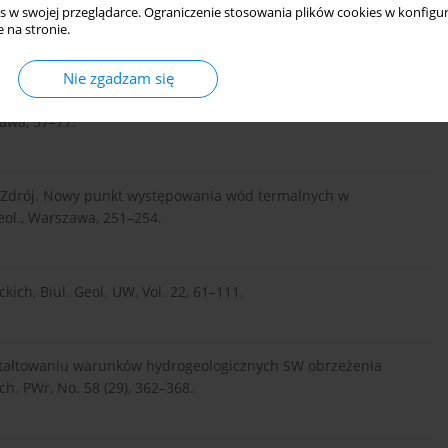
ałbrzych-Kłodzko geothermal sub-region (Sudetes, Poland),
s w swojej przeglądarce. Ograniczenie stosowania plików cookies w konfigur
 na stronie.
Nie zgadzam się
Hydrogeologia regionalna Polski. Vol. 2. Wody mineralne,
zawa, 57–77.
a-Zdrój. Nowy punkt występowania wód termalnych w
Geol., Warszawa, 251–254.
ckich, Biul. Geol. UW, Vol. 22, 61–111.
ształtowaniu warunków hydrogeologicznych SW obrzeżenia
h. PWr, No. 58 (29), 362–368.