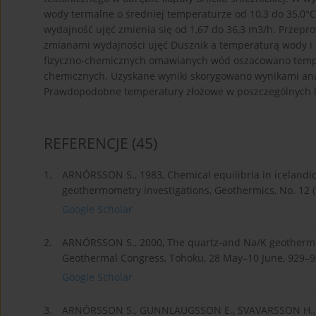
wody termalne o średniej temperaturze od 10,3 do 35,0°C.
wydajność ujęć zmienia się od 1,67 do 36,3 m3/h. Przepr
zmianami wydajności ujęć Dusznik a temperaturą wody i 
fizyczno-chemicznych omawianych wód oszacowano temp
chemicznych. Uzyskane wyniki skorygowano wynikami ana
Prawdopodobne temperatury złożowe w poszczególnych lok
REFERENCJE
(45)
1.
ARNÓRSSON S., 1983, Chemical equilibria in icelandic
geothermometry investigations, Geothermics, No. 12 (
Google Scholar
2.
ARNÓRSSON S., 2000, The quartz-and Na/K geothermom
Geothermal Congress, Tohoku, 28 May–10 June, 929–9
Google Scholar
3.
ARNÓRSSON S., GUNNLAUGSSON E., SVAVARSSON H., 1983