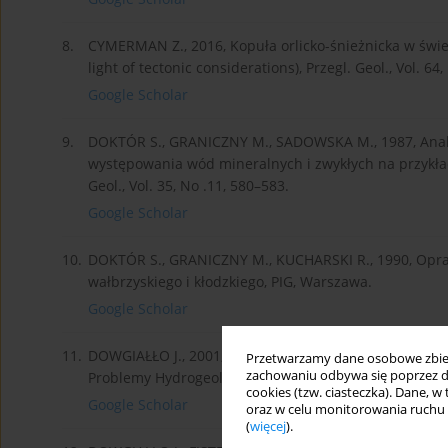
8.
CYMERMAN Z., 2016, Kopuła orlicko-śnieżnicka w świe
light of tectonic considerations), Przegl. Geol., Vol. 64
Google Scholar
9.
DOKTÓR S., GRANICZNY M., SADOWSKA M., 1987, Anali
występowania wód mineralnych i zwykłych na przykła
Geol., Vol. 35, No .11, 580–583.
Google Scholar
10.
DOKTÓR S., GRANICZNY M., KUCHARSKI R., 1990, Opra
wałbrzyskiego i kłodzkiego, PIG, Warszawa.
Google Scholar
11.
DOWGIAŁŁO J., 2001, Sudecki region geotermalny – ok
Przetwarzamy dane osobowe zbiera
zachowaniu odbywa się poprzez d
Problemy Hydrogeologii, Vol. 10, 301–308.
cookies (tzw. ciasteczka). Dane, w
Google Scholar
oraz w celu monitorowania ruchu
(
więcej
).