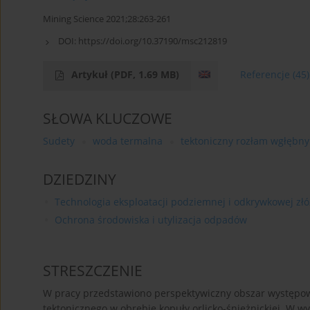
Mining Science 2021;28:263-261
DOI:
https://doi.org/10.37190/msc212819
Artykuł
(PDF, 1.69 MB)
Referencje
(45)
SŁOWA KLUCZOWE
Sudety
woda termalna
tektoniczny rozłam wgłębny
DZIEDZINY
Technologia eksploatacji podziemnej i odkrywkowej złó
Ochrona środowiska i utylizacja odpadów
STRESZCZENIE
W pracy przedstawiono perspektywiczny obszar występo
tektonicznego w obrębie kopuły orlicko-śnieżnickiej. W