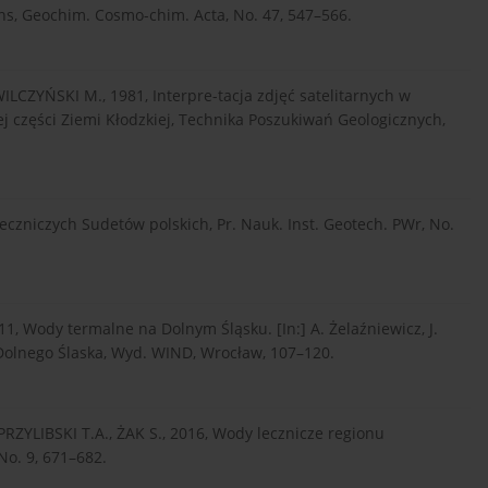
s, Geochim. Cosmo-chim. Acta, No. 47, 547–566.
ILCZYŃSKI M., 1981, Interpre-tacja zdjęć satelitarnych w
 części Ziemi Kłodzkiej, Technika Poszukiwań Geologicznych,
zniczych Sudetów polskich, Pr. Nauk. Inst. Geotech. PWr, No.
, Wody termalne na Dolnym Śląsku. [In:] A. Żelaźniewicz, J.
 Dolnego Ślaska, Wyd. WIND, Wrocław, 107–120.
ZYLIBSKI T.A., ŻAK S., 2016, Wody lecznicze regionu
No. 9, 671–682.