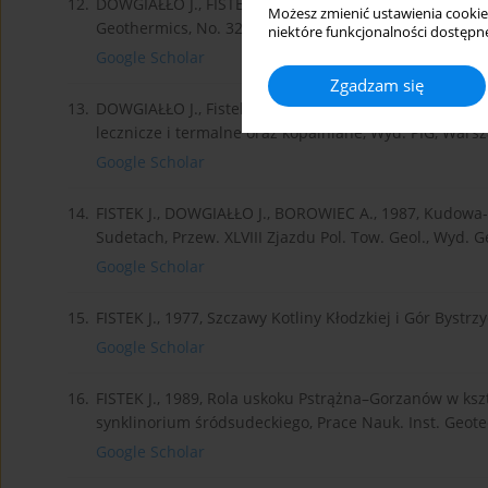
12.
DOWGIAŁŁO J., FISTEK J., 2003, New findings in the W
Możesz zmienić ustawienia cookie
Geothermics, No. 32, 689–699.
niektóre funkcjonalności dostępne
Google Scholar
Zgadzam się
13.
DOWGIAŁŁO J., Fistek J., 2007, Prowincja sudecka. In: 
lecznicze i termalne oraz kopalniane, Wyd. PIG, Wars
Google Scholar
14.
FISTEK J., DOWGIAŁŁO J., BOROWIEC A., 1987, Kudow
Sudetach, Przew. XLVIII Zjazdu Pol. Tow. Geol., Wyd. 
Google Scholar
15.
FISTEK J., 1977, Szczawy Kotliny Kłodzkiej i Gór Bystrzy
Google Scholar
16.
FISTEK J., 1989, Rola uskoku Pstrążna–Gorzanów w k
synklinorium śródsudeckiego, Prace Nauk. Inst. Geotec
Google Scholar