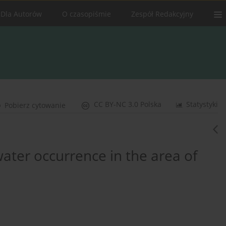
Dla Autorów
O czasopiśmie
Zespół Redakcyjny
CC BY-NC 3.0 Polska
Statystyki
Pobierz cytowanie
ater occurrence in the area of