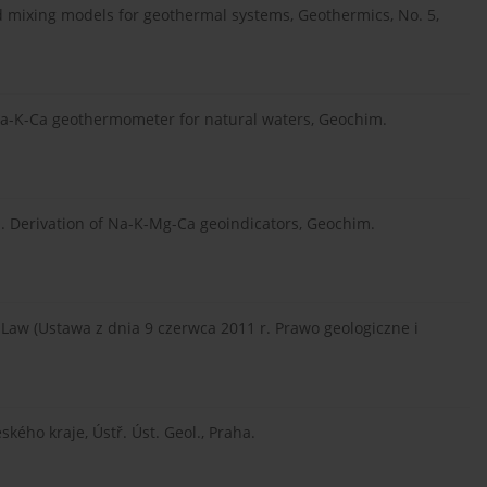
mixing models for geothermal systems, Geothermics, No. 5,
Na-K-Ca geothermometer for natural waters, Geochim.
. Derivation of Na-K-Mg-Ca geoindicators, Geochim.
 Law (Ustawa z dnia 9 czerwca 2011 r. Prawo geologiczne i
kého kraje, Ústř. Úst. Geol., Praha.