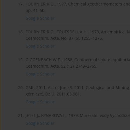
17.
FOURNIER R.O., 1977, Chemical geothermometers and 
pp. 41–50.
Google Scholar
18.
FOURNIER R.O., TRUESDELL A.H., 1973, An empirical 
Cosmochim. Acta, No. 37 (5), 1255–1275.
Google Scholar
19.
GIGGENBACH W.F., 1988, Geothermal solute equilibria
Cosmochim. Acta, 52 (12), 2749–2765.
Google Scholar
20.
GML, 2011. Act of June 9, 2011, Geological and Mining
górnicze), Dz.U. 2011.63.981.
Google Scholar
21.
JETEL J., RYBAROVA L., 1979, Minerální vody Východočes
Google Scholar