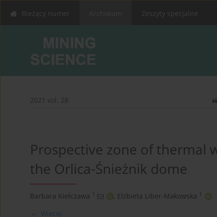
Bieżący numer
Archiwum
Zeszyty specjalne
2021 vol. 28
Prospective zone of thermal w
the Orlica-Śnieżnik dome
1
1
Barbara Kiełczawa
,
Elzbieta Liber-Makowska
Więcej