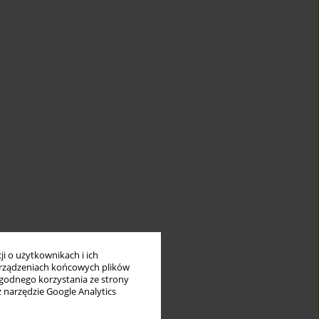
i o użytkownikach i ich
rządzeniach końcowych plików
wygodnego korzystania ze strony
z narzędzie Google Analytics