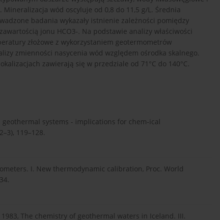
 Mineralizacja wód oscyluje od 0,8 do 11,5 g/L. Średnia
owadzone badania wykazały istnienie zależności pomiędzy
zawartością jonu HCO3-. Na podstawie analizy właściwości
eratury złożowe z wykorzystaniem geotermometrów
lizy zmienności nasycenia wód względem ośrodka skalnego.
alizacjach zawierają się w przedziale od 71°C do 140°C.
 geothermal systems - implications for chem-ical
2–3), 119–128.
eters. I. New thermodynamic calibration, Proc. World
34.
, The chemistry of geothermal waters in Iceland. III.