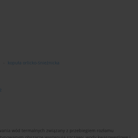
kopuła orlicko-śnieżnicka
ż
wania wód termalnych związany z przebiegiem rozłamu
 wytypowanym obszarze występują szczawy, wody kwasowęglowe i