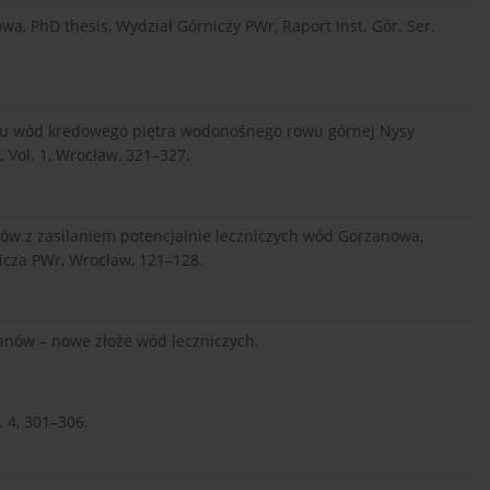
, PhD thesis, Wydział Górniczy PWr, Raport Inst. Gór. Ser.
u wód kredowego piętra wodonośnego rowu górnej Nysy
, Vol. 1, Wrocław, 321–327.
ów z zasilaniem potencjalnie leczniczych wód Gorzanowa,
nicza PWr, Wrocław, 121–128.
nów – nowe złoże wód leczniczych.
. 4, 301–306.