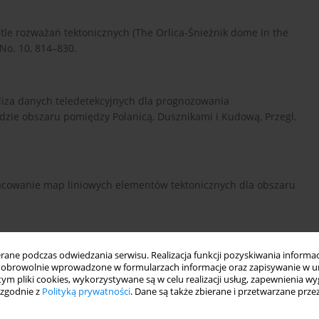
tle rozważań tektonicznych (The Orlica-Śnieżnik dome in the
, No. 10, 814–830.
za danych teledetekcyjnych dla prognozowania
dzie obszaru pomiędzy Polanicą, Dusznikami i Kudową, Przegl.
cowanie map liniowych elementów tektonicznych dla obszaru
reślenie, podział, perspektywy poszuki-wawcze, Współczesne
ne podczas odwiedzania serwisu. Realizacja funkcji pozyskiwania informacj
obrowolnie wprowadzone w formularzach informacje oraz zapisywanie w u
 tym pliki cookies, wykorzystywane są w celu realizacji usług, zapewnienia 
 zgodnie z
Polityką prywatności
. Dane są także zbierane i przetwarzane prze