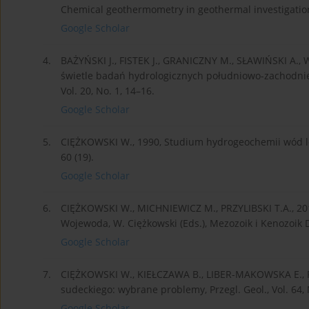
Chemical geothermometry in geothermal investigation
Google Scholar
4.
BAŻYŃSKI J., FISTEK J., GRANICZNY M., SŁAWIŃSKI A., W
świetle badań hydrologicznych południowo-zachodniej
Vol. 20, No. 1, 14–16.
Google Scholar
5.
CIĘŻKOWSKI W., 1990, Studium hydrogeochemii wód lec
60 (19).
Google Scholar
6.
CIĘŻKOWSKI W., MICHNIEWICZ M., PRZYLIBSKI T.A., 2011
Wojewoda, W. Ciężkowski (Eds.), Mezozoik i Kenozoik
Google Scholar
7.
CIĘŻKOWSKI W., KIEŁCZAWA B., LIBER-MAKOWSKA E., PR
sudeckiego: wybrane problemy, Przegl. Geol., Vol. 64, 
Google Scholar