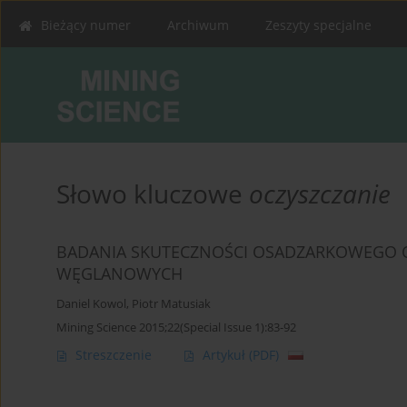
Bieżący numer
Archiwum
Zeszyty specjalne
Słowo kluczowe
oczyszczanie
BADANIA SKUTECZNOŚCI OSADZARKOWEGO O
WĘGLANOWYCH
Daniel Kowol
,
Piotr Matusiak
Mining Science 2015;22(Special Issue 1):83-92
Streszczenie
Artykuł
(PDF)