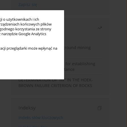
i o użytkownikach i ich
rządzeniach końcowych plików
Najczęściej czytane
wygodnego korzystania ze strony
z narzędzie Google Analytics
Miesiąc
Rok
Methodology for underground mining
acji przeglądarki może wpłynąć na
method selection
New theoretical method for establishing
indentation rolling resistance
DETERMINATION OF “mi” IN THE HOEK-
BROWN FAILURE CRITERION OF ROCKS
Indeksy
Indeks słów kluczowych