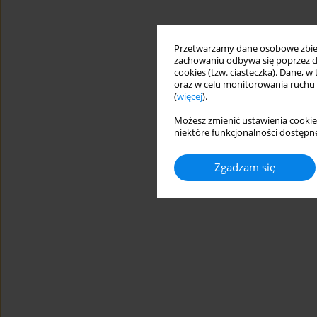
Przetwarzamy dane osobowe zbiera
zachowaniu odbywa się poprzez d
cookies (tzw. ciasteczka). Dane, w
oraz w celu monitorowania ruchu
(
więcej
).
Możesz zmienić ustawienia cookie
niektóre funkcjonalności dostępne
Zgadzam się