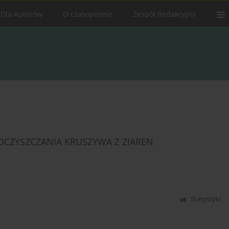
Dla Autorów
O czasopiśmie
Zespół Redakcyjny
CZYSZCZANIA KRUSZYWA Z ZIAREN
Statystyki